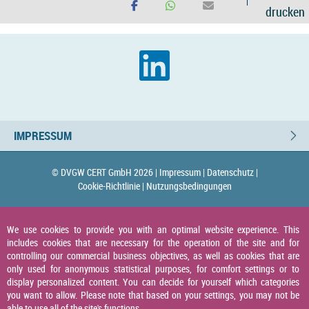
drucken
IMPRESSUM
© DVGW CERT GmbH 2026 |
Impressum |
Datenschutz |
Cookie-Richtlinie |
Nutzungsbedingungen
We use cookies to provide you with an optimal website experience. This
includes cookies that are necessary for the operation of the site and for
controlling our commercial business objectives, as well as cookies that are
only used for anonymous statistical purposes, for comfort settings or to
display personalized content. You can decide for yourself which categories
you want to allow. Please note that based on your settings, you may not be
able to use all of the site's functions.