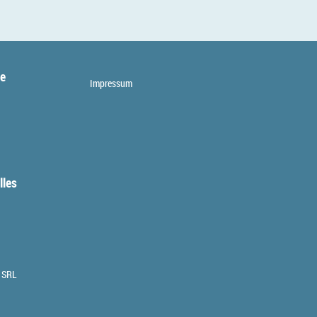
te
Impressum
lles
 SRL