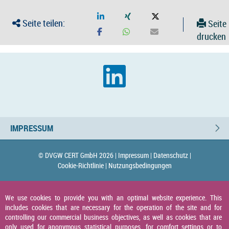
Seite teilen:
Seite
drucken
IMPRESSUM
© DVGW CERT GmbH 2026 |
Impressum |
Datenschutz |
Cookie-Richtlinie |
Nutzungsbedingungen
We use cookies to provide you with an optimal website experience. This
includes cookies that are necessary for the operation of the site and for
controlling our commercial business objectives, as well as cookies that are
only used for anonymous statistical purposes, for comfort settings or to