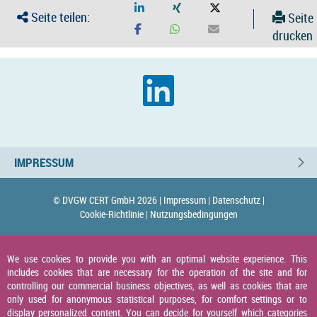
Seite teilen:
Seite
drucken
IMPRESSUM
© DVGW CERT GmbH 2026 |
Impressum |
Datenschutz |
Cookie-Richtlinie |
Nutzungsbedingungen
We use cookies to provide you with an optimal website experience. This
includes cookies that are necessary for the operation of the site and for
controlling our commercial business objectives, as well as cookies that are
only used for anonymous statistical purposes, for comfort settings or to
display personalized content. You can decide for yourself which categories