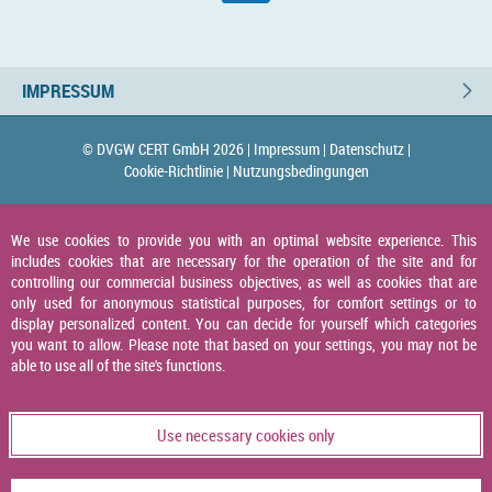
IMPRESSUM
© DVGW CERT GmbH 2026 |
Impressum |
Datenschutz |
Cookie-Richtlinie |
Nutzungsbedingungen
We use cookies to provide you with an optimal website experience. This
includes cookies that are necessary for the operation of the site and for
controlling our commercial business objectives, as well as cookies that are
only used for anonymous statistical purposes, for comfort settings or to
display personalized content. You can decide for yourself which categories
you want to allow. Please note that based on your settings, you may not be
able to use all of the site's functions.
Use necessary cookies only