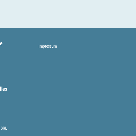
te
Impressum
lles
 SRL