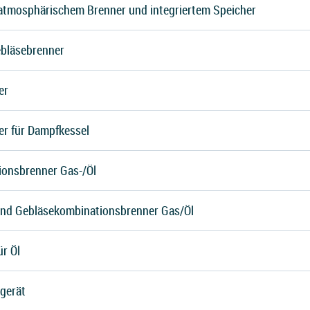
atmosphärischem Brenner und integriertem Speicher
ebläsebrenner
er
r für Dampfkessel
onsbrenner Gas-/Öl
und Gebläsekombinationsbrenner Gas/Öl
r Öl
gerät