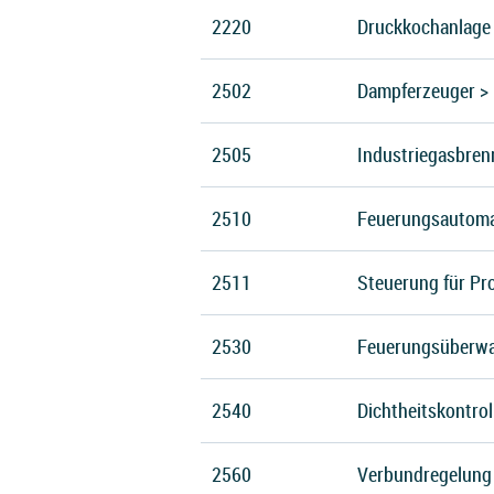
2220
Druckkochanlage
2502
Dampferzeuger > 
2505
Industriegasbre
2510
Feuerungsautoma
2511
Steuerung für Pr
2530
Feuerungsüberwa
2540
Dichtheitskontrol
2560
Verbundregelung 