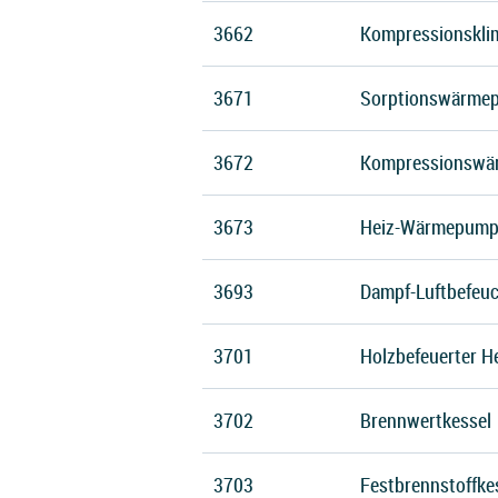
3662
Kompressionskli
3671
Sorptionswärme
3672
Kompressionswä
3673
Heiz-Wärmepump
3693
Dampf-Luftbefeuc
3701
Holzbefeuerter H
3702
Brennwertkessel
3703
Festbrennstoffke