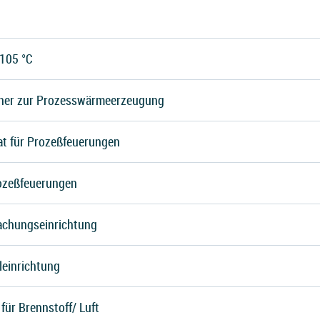
105 °C
nner zur Prozesswärmeerzeugung
t für Prozeßfeuerungen
ozeßfeuerungen
chungseinrichtung
leinrichtung
für Brennstoff/ Luft