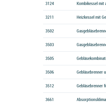
3124
Kombikessel mit 
3211
Heizkessel mit G
3502
Gasgebläsebrenn
3503
Gasgebläsebrenne
3505
Gebläsekombinati
3506
Gebläsebrenner 
3512
Gebläsebrenner fü
3661
Absorptionsklima