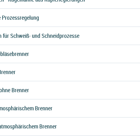
ie Prozessregelung
 für Schweiß- und Schneidprozesse
ebläsebrenner
Brenner
ohne Brenner
tmosphärischem Brenner
 atmosphärischem Brenner