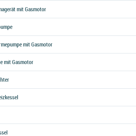
magerät mit Gasmotor
pumpe
rmepumpe mit Gasmotor
e mit Gasmotor
hter
eizkessel
ssel