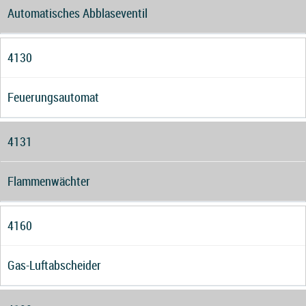
Automatisches Abblaseventil
4130
Feuerungsautomat
4131
Flammenwächter
4160
Gas-Luftabscheider