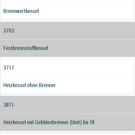
Brennwertkessel
3703
Festbrennstoffkessel
3717
Heizkessel ohne Brenner
3811
Heizkessel mit Gebläsebrenner (Unit) für Öl