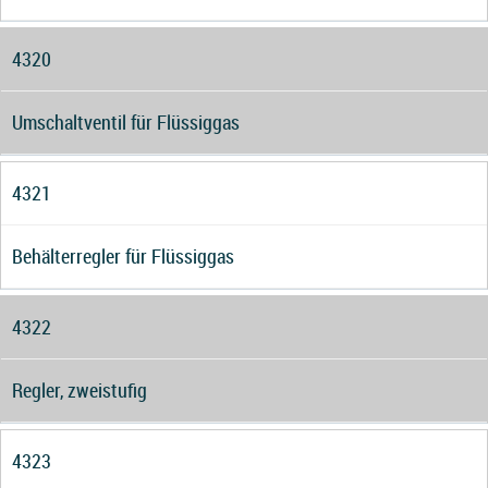
4320
Umschaltventil für Flüssiggas
4321
Behälterregler für Flüssiggas
4322
Regler, zweistufig
4323