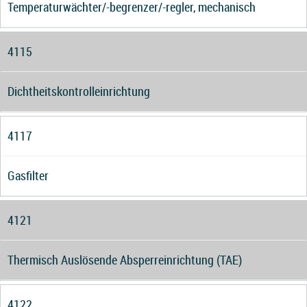
Temperaturwächter/-begrenzer/-regler, mechanisch
4115
Dichtheitskontrolleinrichtung
4117
Gasfilter
4121
Thermisch Auslösende Absperreinrichtung (TAE)
4122