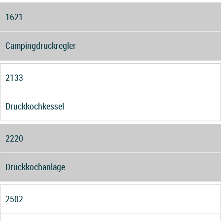
1621
Campingdruckregler
2133
Druckkochkessel
2220
Druckkochanlage
2502