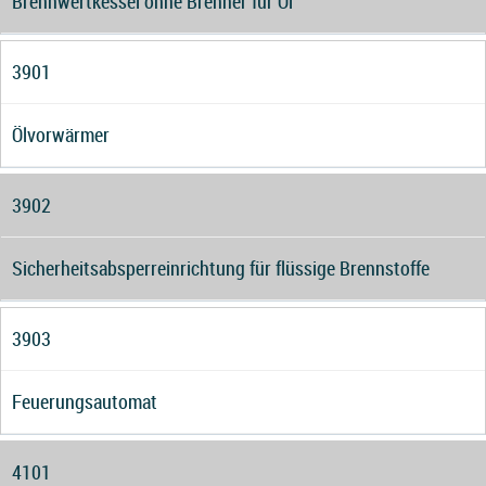
Brennwertkessel ohne Brenner für Öl
3901
Ölvorwärmer
3902
Sicherheitsabsperreinrichtung für flüssige Brennstoffe
3903
Feuerungsautomat
4101