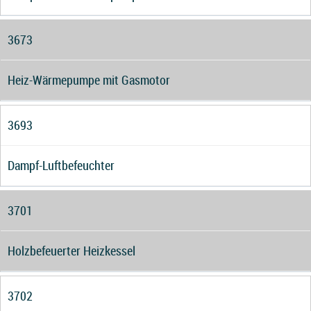
3673
Heiz-Wärmepumpe mit Gasmotor
3693
Dampf-Luftbefeuchter
3701
Holzbefeuerter Heizkessel
3702