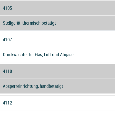
4105
Stellgerät, thermisch betätigt
4107
Druckwächter für Gas, Luft und Abgase
4110
Absperreinrichtung, handbetätigt
4112