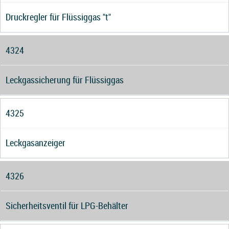
Druckregler für Flüssiggas "t"
4324
Leckgassicherung für Flüssiggas
4325
Leckgasanzeiger
4326
Sicherheitsventil für LPG-Behälter