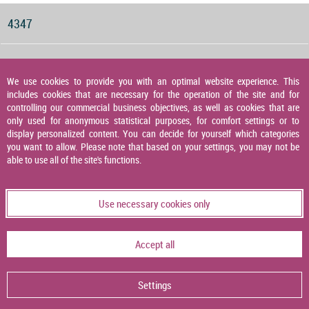
4347
Druckwächter für Gas, Luft und Abgas
We use cookies to provide you with an optimal website experience. This
includes cookies that are necessary for the operation of the site and for
4348
controlling our commercial business objectives, as well as cookies that are
only used for anonymous statistical purposes, for comfort settings or to
display personalized content. You can decide for yourself which categories
you want to allow. Please note that based on your settings, you may not be
Druckaufnehmer
able to use all of the site's functions.
4349
Use necessary cookies only
Temperaturaufnehmer
Accept all
4356
Settings