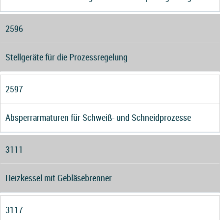
2596
Stellgeräte für die Prozessregelung
2597
Absperrarmaturen für Schweiß- und Schneidprozesse
3111
Heizkessel mit Gebläsebrenner
3117