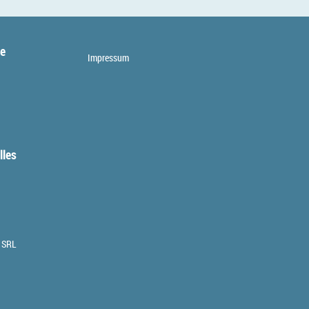
te
Impressum
lles
 SRL