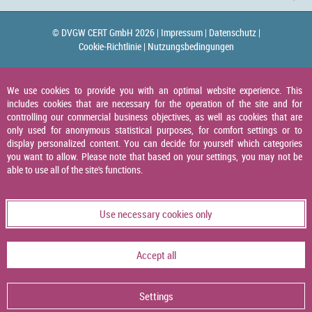
© DVGW CERT GmbH 2026 |
Impressum |
Datenschutz |
Cookie-Richtlinie |
Nutzungsbedingungen
We use cookies to provide you with an optimal website experience. This
includes cookies that are necessary for the operation of the site and for
controlling our commercial business objectives, as well as cookies that are
only used for anonymous statistical purposes, for comfort settings or to
display personalized content. You can decide for yourself which categories
you want to allow. Please note that based on your settings, you may not be
able to use all of the site's functions.
Use necessary cookies only
Accept all
Settings