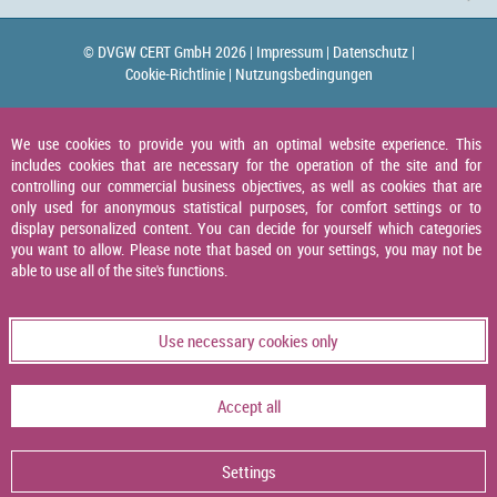
© DVGW CERT GmbH 2026 |
Impressum |
Datenschutz |
Cookie-Richtlinie |
Nutzungsbedingungen
We use cookies to provide you with an optimal website experience. This
includes cookies that are necessary for the operation of the site and for
controlling our commercial business objectives, as well as cookies that are
only used for anonymous statistical purposes, for comfort settings or to
display personalized content. You can decide for yourself which categories
you want to allow. Please note that based on your settings, you may not be
able to use all of the site's functions.
Use necessary cookies only
Accept all
Settings