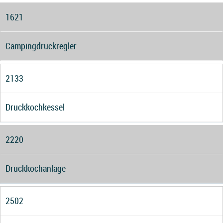
1621
Campingdruckregler
2133
Druckkochkessel
2220
Druckkochanlage
2502