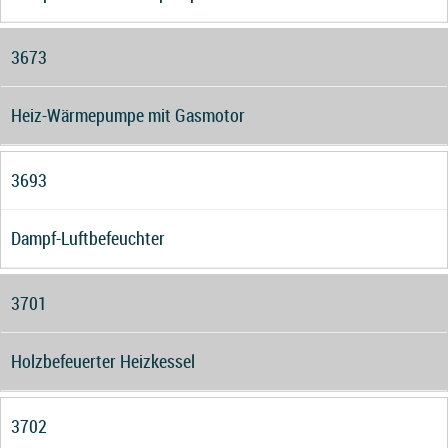
3673
Heiz-Wärmepumpe mit Gasmotor
3693
Dampf-Luftbefeuchter
3701
Holzbefeuerter Heizkessel
3702