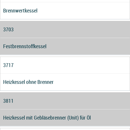
Brennwertkessel
3703
Festbrennstoffkessel
3717
Heizkessel ohne Brenner
3811
Heizkessel mit Gebläsebrenner (Unit) für Öl