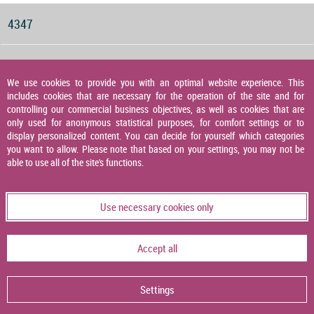
4347
Druckwächter für Gas, Luft und Abgas
We use cookies to provide you with an optimal website experience. This
includes cookies that are necessary for the operation of the site and for
4348
controlling our commercial business objectives, as well as cookies that are
only used for anonymous statistical purposes, for comfort settings or to
display personalized content. You can decide for yourself which categories
you want to allow. Please note that based on your settings, you may not be
Druckaufnehmer
able to use all of the site's functions.
4349
Use necessary cookies only
Temperaturaufnehmer
Accept all
4356
Settings