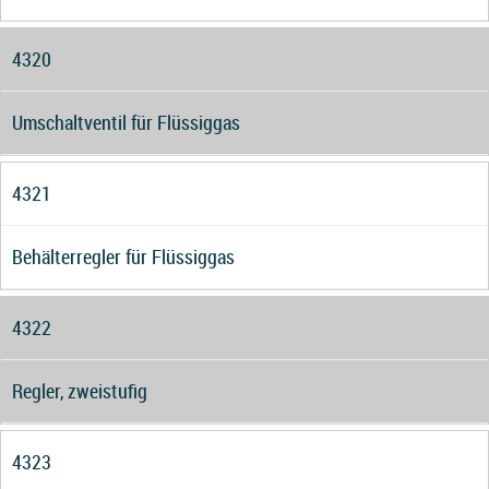
4320
Umschaltventil für Flüssiggas
4321
Behälterregler für Flüssiggas
4322
Regler, zweistufig
4323