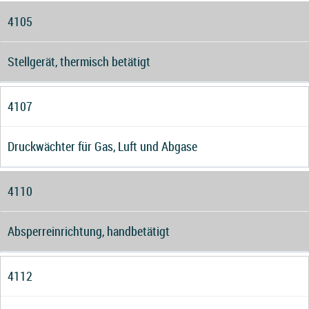
4105
Stellgerät, thermisch betätigt
4107
Druckwächter für Gas, Luft und Abgase
4110
Absperreinrichtung, handbetätigt
4112