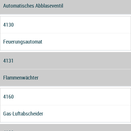
Automatisches Abblaseventil
4130
Feuerungsautomat
4131
Flammenwächter
4160
Gas-Luftabscheider