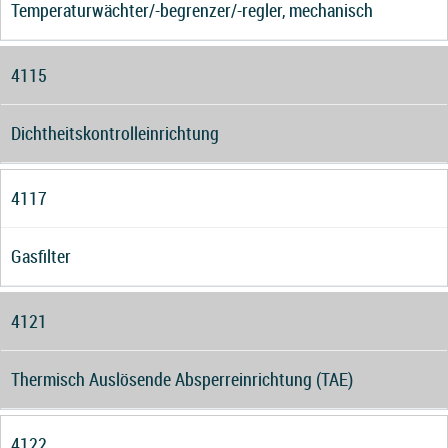
Temperaturwächter/-begrenzer/-regler, mechanisch
4115
Dichtheitskontrolleinrichtung
4117
Gasfilter
4121
Thermisch Auslösende Absperreinrichtung (TAE)
4122