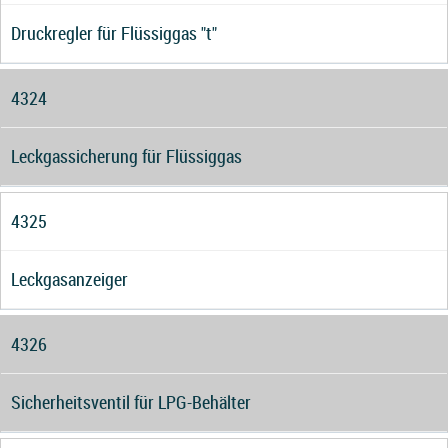
Druckregler für Flüssiggas "t"
4324
Leckgassicherung für Flüssiggas
4325
Leckgasanzeiger
4326
Sicherheitsventil für LPG-Behälter