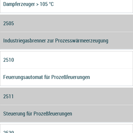
Dampferzeuger > 105 °C
2505
Industriegasbrenner zur Prozesswärmeerzeugung
2510
Feuerungsautomat für Prozeßfeuerungen
2511
Steuerung für Prozeßfeuerungen
2530