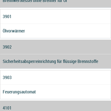
Brennwertkessel ohne Brenner für Öl
3901
Ölvorwärmer
3902
Sicherheitsabsperreinrichtung für flüssige Brennstoffe
3903
Feuerungsautomat
4101