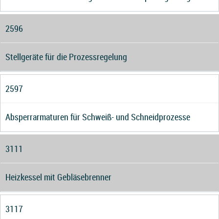
2596
Stellgeräte für die Prozessregelung
2597
Absperrarmaturen für Schweiß- und Schneidprozesse
3111
Heizkessel mit Gebläsebrenner
3117