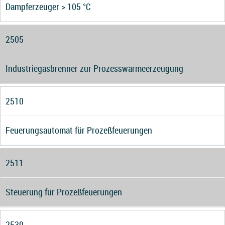
Dampferzeuger > 105 °C
2505
Industriegasbrenner zur Prozesswärmeerzeugung
2510
Feuerungsautomat für Prozeßfeuerungen
2511
Steuerung für Prozeßfeuerungen
2530