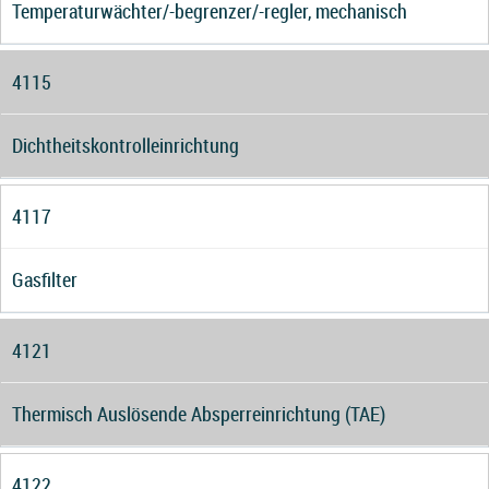
Temperaturwächter/-begrenzer/-regler, mechanisch
4115
Dichtheitskontrolleinrichtung
4117
Gasfilter
4121
Thermisch Auslösende Absperreinrichtung (TAE)
4122