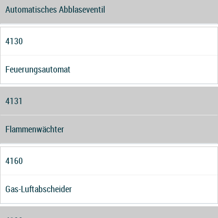
Automatisches Abblaseventil
4130
Feuerungsautomat
4131
Flammenwächter
4160
Gas-Luftabscheider