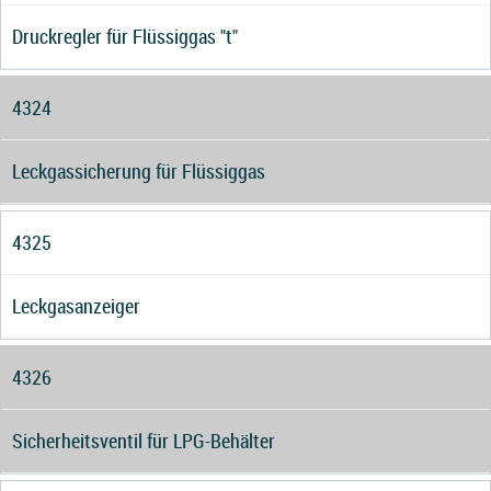
Druckregler für Flüssiggas "t"
4324
Leckgassicherung für Flüssiggas
4325
Leckgasanzeiger
4326
Sicherheitsventil für LPG-Behälter