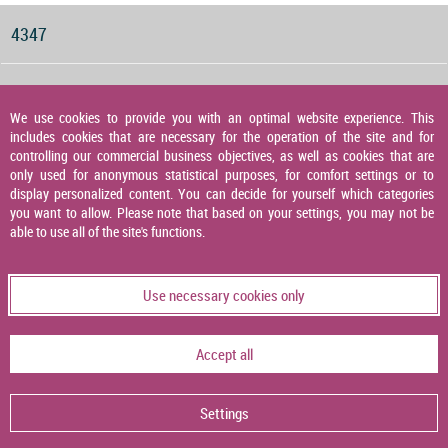
4347
Druckwächter für Gas, Luft und Abgas
We use cookies to provide you with an optimal website experience. This
includes cookies that are necessary for the operation of the site and for
4348
controlling our commercial business objectives, as well as cookies that are
only used for anonymous statistical purposes, for comfort settings or to
display personalized content. You can decide for yourself which categories
you want to allow. Please note that based on your settings, you may not be
Druckaufnehmer
able to use all of the site's functions.
4349
Use necessary cookies only
Temperaturaufnehmer
Accept all
4356
Settings