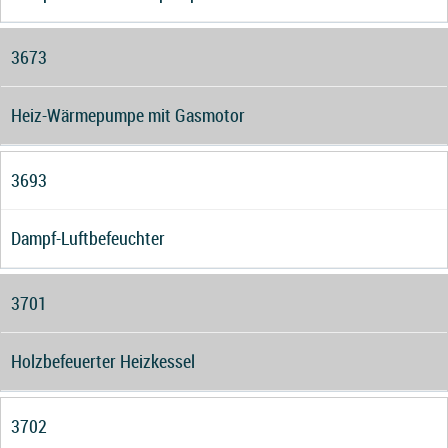
3673
Heiz-Wärmepumpe mit Gasmotor
3693
Dampf-Luftbefeuchter
3701
Holzbefeuerter Heizkessel
3702