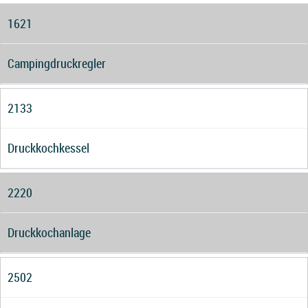
1621
Campingdruckregler
2133
Druckkochkessel
2220
Druckkochanlage
2502