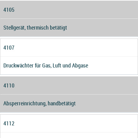
4105
Stellgerät, thermisch betätigt
4107
Druckwächter für Gas, Luft und Abgase
4110
Absperreinrichtung, handbetätigt
4112