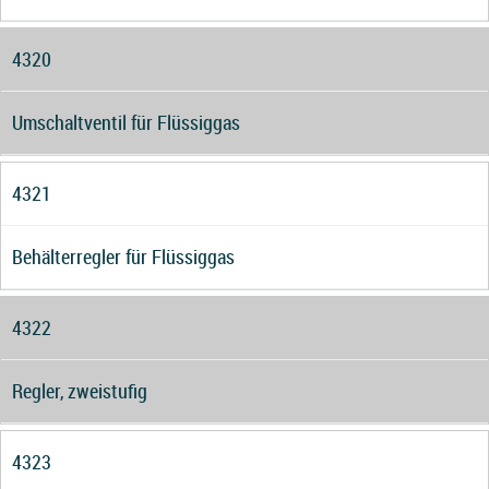
4320
Umschaltventil für Flüssiggas
4321
Behälterregler für Flüssiggas
4322
Regler, zweistufig
4323