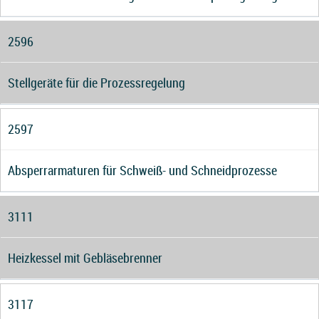
2596
Stellgeräte für die Prozessregelung
2597
Absperrarmaturen für Schweiß- und Schneidprozesse
3111
Heizkessel mit Gebläsebrenner
3117