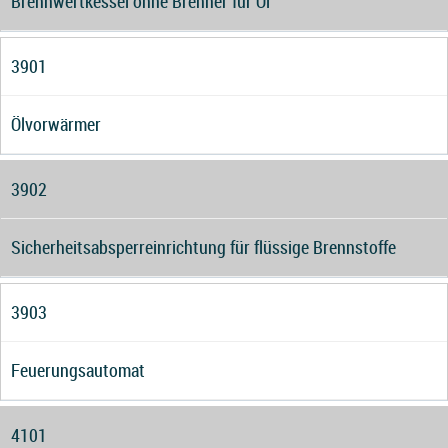
Brennwertkessel ohne Brenner für Öl
3901
Ölvorwärmer
3902
Sicherheitsabsperreinrichtung für flüssige Brennstoffe
3903
Feuerungsautomat
4101