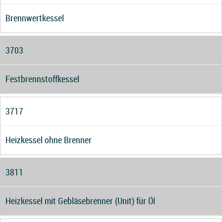
Brennwertkessel
3703
Festbrennstoffkessel
3717
Heizkessel ohne Brenner
3811
Heizkessel mit Gebläsebrenner (Unit) für Öl