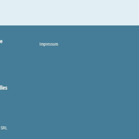
te
Impressum
lles
 SRL