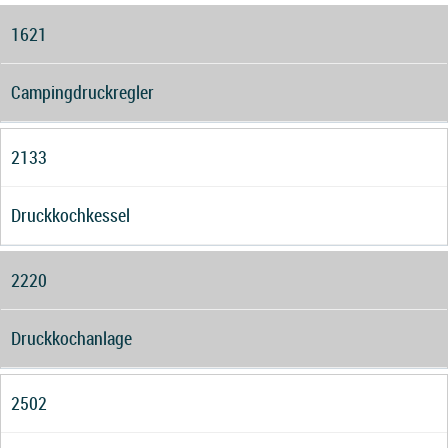
1621
Campingdruckregler
2133
Druckkochkessel
2220
Druckkochanlage
2502