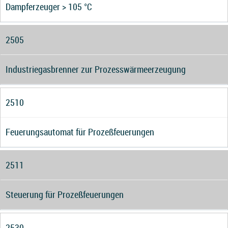
Dampferzeuger > 105 °C
2505
Industriegasbrenner zur Prozesswärmeerzeugung
2510
Feuerungsautomat für Prozeßfeuerungen
2511
Steuerung für Prozeßfeuerungen
2530