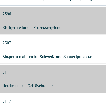
2596
Stellgeräte für die Prozessregelung
2597
Absperrarmaturen für Schweiß- und Schneidprozesse
3111
Heizkessel mit Gebläsebrenner
3117