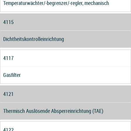
Temperaturwächter/-begrenzer/-regler, mechanisch
4115
Dichtheitskontrolleinrichtung
4117
Gasfilter
4121
Thermisch Auslösende Absperreinrichtung (TAE)
4122