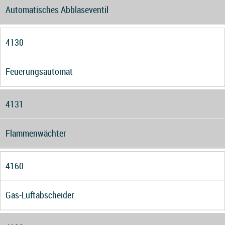
Automatisches Abblaseventil
4130
Feuerungsautomat
4131
Flammenwächter
4160
Gas-Luftabscheider