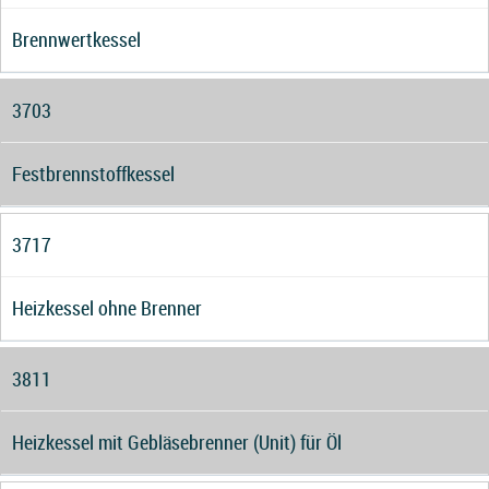
Brennwertkessel
3703
Festbrennstoffkessel
3717
Heizkessel ohne Brenner
3811
Heizkessel mit Gebläsebrenner (Unit) für Öl