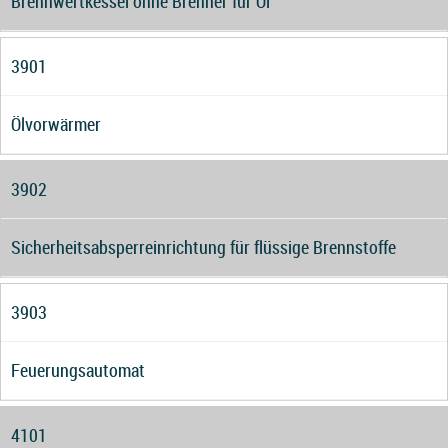
Brennwertkessel ohne Brenner für Öl
3901
Ölvorwärmer
3902
Sicherheitsabsperreinrichtung für flüssige Brennstoffe
3903
Feuerungsautomat
4101