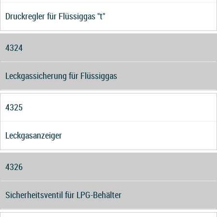
Druckregler für Flüssiggas "t"
4324
Leckgassicherung für Flüssiggas
4325
Leckgasanzeiger
4326
Sicherheitsventil für LPG-Behälter