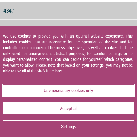
4347
Druckwächter für Gas, Luft und Abgas
We use cookies to provide you with an optimal website experience. This
includes cookies that are necessary for the operation of the site and for
4348
controlling our commercial business objectives, as well as cookies that are
only used for anonymous statistical purposes, for comfort settings or to
display personalized content. You can decide for yourself which categories
you want to allow. Please note that based on your settings, you may not be
Druckaufnehmer
able to use all of the site's functions.
4349
Use necessary cookies only
Temperaturaufnehmer
Accept all
4356
Settings