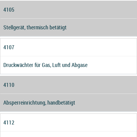
4105
Stellgerät, thermisch betätigt
4107
Druckwächter für Gas, Luft und Abgase
4110
Absperreinrichtung, handbetätigt
4112