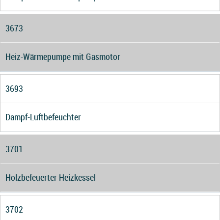
3673
Heiz-Wärmepumpe mit Gasmotor
3693
Dampf-Luftbefeuchter
3701
Holzbefeuerter Heizkessel
3702