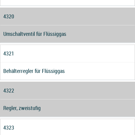
4320
Umschaltventil für Flüssiggas
4321
Behälterregler für Flüssiggas
4322
Regler, zweistufig
4323