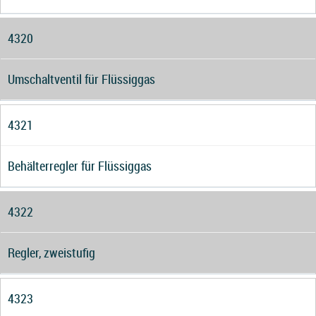
4320
Umschaltventil für Flüssiggas
4321
Behälterregler für Flüssiggas
4322
Regler, zweistufig
4323