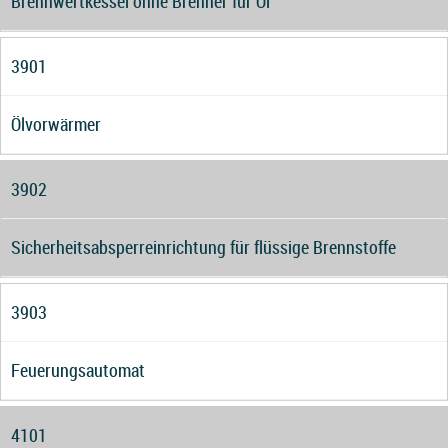
Brennwertkessel ohne Brenner für Öl
3901
Ölvorwärmer
3902
Sicherheitsabsperreinrichtung für flüssige Brennstoffe
3903
Feuerungsautomat
4101