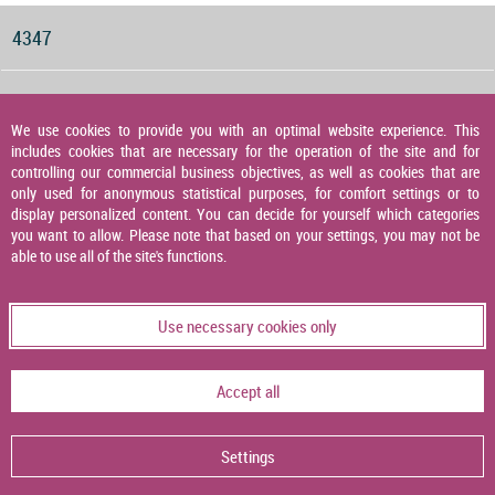
4347
Druckwächter für Gas, Luft und Abgas
We use cookies to provide you with an optimal website experience. This
includes cookies that are necessary for the operation of the site and for
4348
controlling our commercial business objectives, as well as cookies that are
only used for anonymous statistical purposes, for comfort settings or to
display personalized content. You can decide for yourself which categories
you want to allow. Please note that based on your settings, you may not be
Druckaufnehmer
able to use all of the site's functions.
4349
Use necessary cookies only
Temperaturaufnehmer
Accept all
4356
Settings