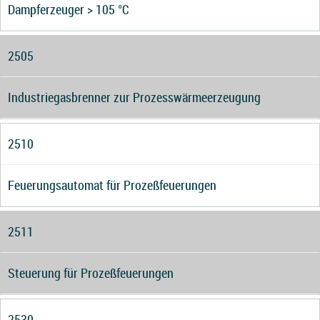
Dampferzeuger > 105 °C
2505
Industriegasbrenner zur Prozesswärmeerzeugung
2510
Feuerungsautomat für Prozeßfeuerungen
2511
Steuerung für Prozeßfeuerungen
2530