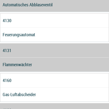
Automatisches Abblaseventil
4130
Feuerungsautomat
4131
Flammenwächter
4160
Gas-Luftabscheider