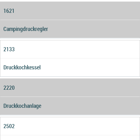
1621
Campingdruckregler
2133
Druckkochkessel
2220
Druckkochanlage
2502