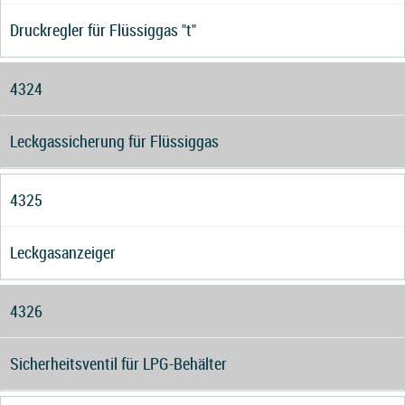
Druckregler für Flüssiggas "t"
4324
Leckgassicherung für Flüssiggas
4325
Leckgasanzeiger
4326
Sicherheitsventil für LPG-Behälter