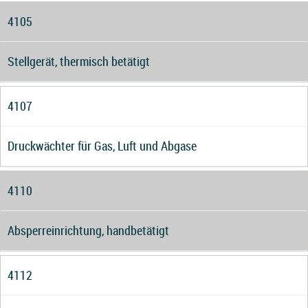
4105
Stellgerät, thermisch betätigt
4107
Druckwächter für Gas, Luft und Abgase
4110
Absperreinrichtung, handbetätigt
4112