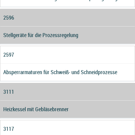
2596
Stellgeräte für die Prozessregelung
2597
Absperrarmaturen für Schweiß- und Schneidprozesse
3111
Heizkessel mit Gebläsebrenner
3117