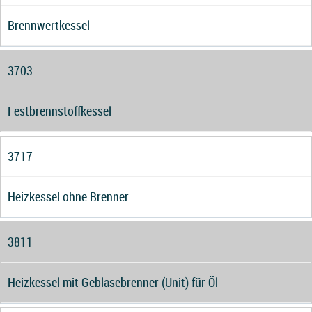
Brennwertkessel
3703
Festbrennstoffkessel
3717
Heizkessel ohne Brenner
3811
Heizkessel mit Gebläsebrenner (Unit) für Öl