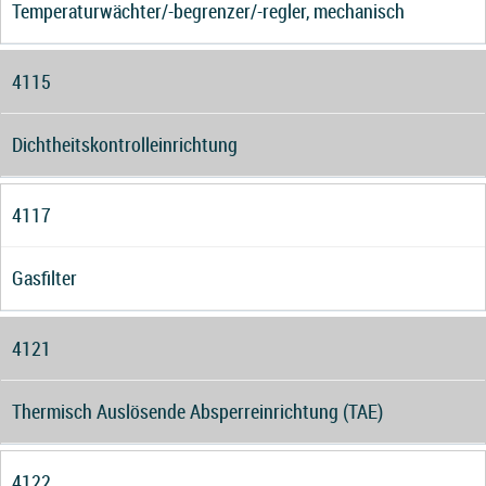
Temperaturwächter/-begrenzer/-regler, mechanisch
4115
Dichtheitskontrolleinrichtung
4117
Gasfilter
4121
Thermisch Auslösende Absperreinrichtung (TAE)
4122