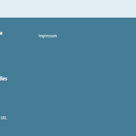
te
Impressum
lles
 SRL