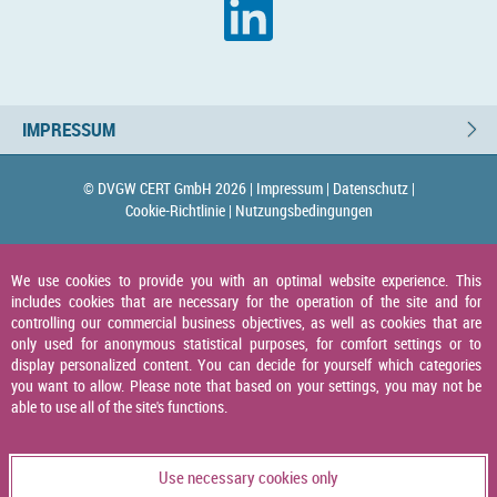
IMPRESSUM
© DVGW CERT GmbH 2026 |
Impressum |
Datenschutz |
Cookie-Richtlinie |
Nutzungsbedingungen
We use cookies to provide you with an optimal website experience. This
includes cookies that are necessary for the operation of the site and for
controlling our commercial business objectives, as well as cookies that are
only used for anonymous statistical purposes, for comfort settings or to
display personalized content. You can decide for yourself which categories
you want to allow. Please note that based on your settings, you may not be
able to use all of the site's functions.
Use necessary cookies only