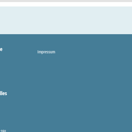
te
Impressum
lles
 SRL