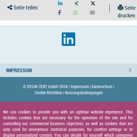
Seite teilen:
Seite
drucken
IMPRESSUM
© DVGW CERT GmbH 2026 |
Impressum |
Datenschutz |
Cookie-Richtlinie |
Nutzungsbedingungen
We use cookies to provide you with an optimal website experience. This
includes cookies that are necessary for the operation of the site and for
controlling our commercial business objectives, as well as cookies that are
only used for anonymous statistical purposes, for comfort settings or to
display personalized content. You can decide for yourself which categories