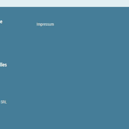
te
Impressum
lles
 SRL