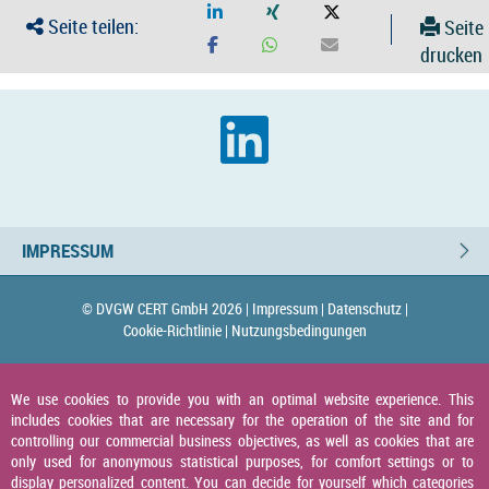
Seite teilen:
Seite
drucken
IMPRESSUM
© DVGW CERT GmbH 2026 |
Impressum |
Datenschutz |
Cookie-Richtlinie |
Nutzungsbedingungen
We use cookies to provide you with an optimal website experience. This
includes cookies that are necessary for the operation of the site and for
controlling our commercial business objectives, as well as cookies that are
only used for anonymous statistical purposes, for comfort settings or to
display personalized content. You can decide for yourself which categories