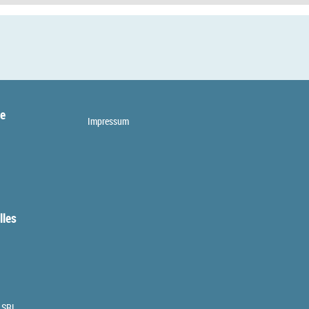
te
Impressum
lles
 SRL