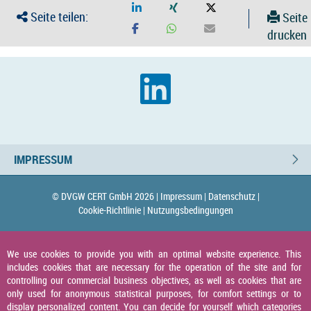
Seite teilen:
Seite
drucken
IMPRESSUM
© DVGW CERT GmbH 2026 |
Impressum |
Datenschutz |
Cookie-Richtlinie |
Nutzungsbedingungen
We use cookies to provide you with an optimal website experience. This
includes cookies that are necessary for the operation of the site and for
controlling our commercial business objectives, as well as cookies that are
only used for anonymous statistical purposes, for comfort settings or to
display personalized content. You can decide for yourself which categories