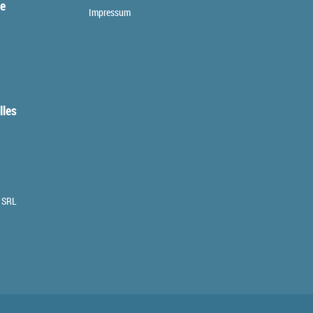
te
Impressum
lles
 SRL