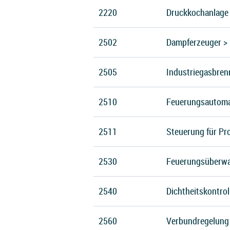
2220
Druckkochanlage
2502
Dampferzeuger > 
2505
Industriegasbre
2510
Feuerungsautoma
2511
Steuerung für Pr
2530
Feuerungsüberwa
2540
Dichtheitskontrol
2560
Verbundregelung 