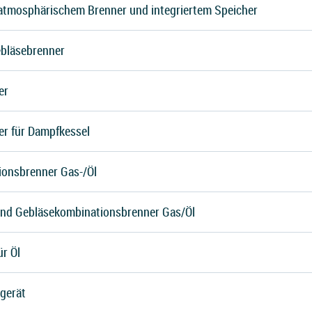
atmosphärischem Brenner und integriertem Speicher
ebläsebrenner
er
r für Dampfkessel
onsbrenner Gas-/Öl
und Gebläsekombinationsbrenner Gas/Öl
r Öl
gerät