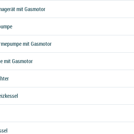
magerät mit Gasmotor
pumpe
rmepumpe mit Gasmotor
e mit Gasmotor
hter
eizkessel
ssel