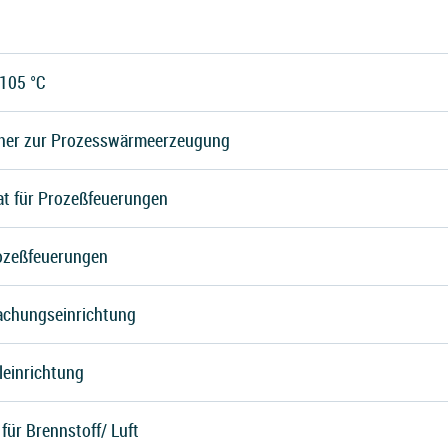
105 °C
nner zur Prozesswärmeerzeugung
t für Prozeßfeuerungen
ozeßfeuerungen
chungseinrichtung
leinrichtung
für Brennstoff/ Luft