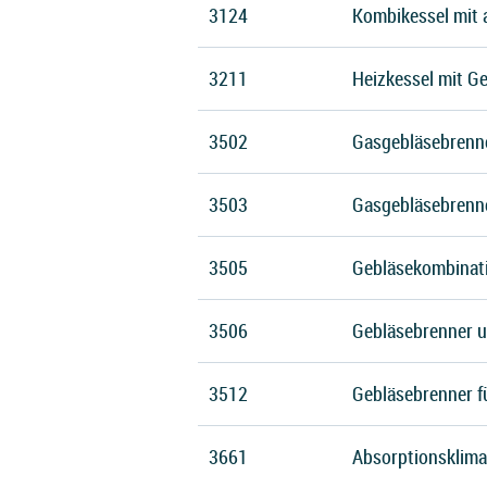
3124
Kombikessel mit 
3211
Heizkessel mit G
3502
Gasgebläsebrenn
3503
Gasgebläsebrenne
3505
Gebläsekombinati
3506
Gebläsebrenner 
3512
Gebläsebrenner fü
3661
Absorptionsklima