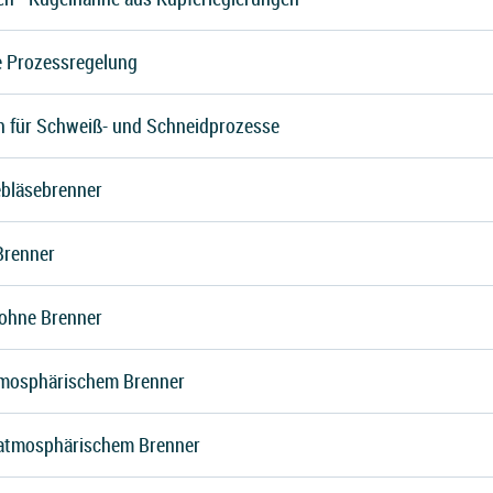
ie Prozessregelung
 für Schweiß- und Schneidprozesse
ebläsebrenner
Brenner
ohne Brenner
tmosphärischem Brenner
 atmosphärischem Brenner