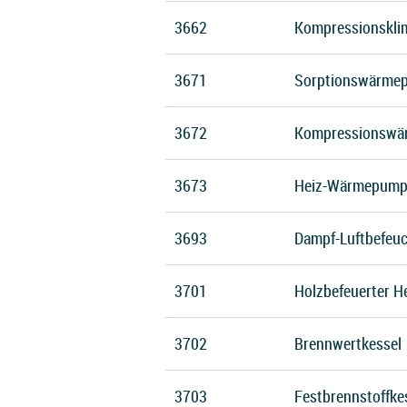
3662
Kompressionskli
3671
Sorptionswärme
3672
Kompressionswä
3673
Heiz-Wärmepump
3693
Dampf-Luftbefeuc
3701
Holzbefeuerter H
3702
Brennwertkessel
3703
Festbrennstoffke