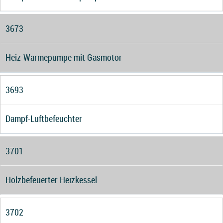
3673
Heiz-Wärmepumpe mit Gasmotor
3693
Dampf-Luftbefeuchter
3701
Holzbefeuerter Heizkessel
3702