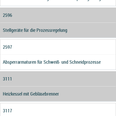
2596
Stellgeräte für die Prozessregelung
2597
Absperrarmaturen für Schweiß- und Schneidprozesse
3111
Heizkessel mit Gebläsebrenner
3117