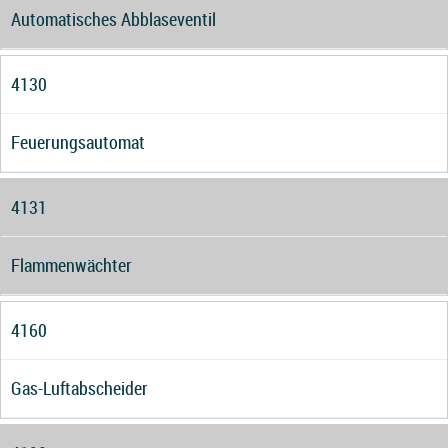
Automatisches Abblaseventil
4130
Feuerungsautomat
4131
Flammenwächter
4160
Gas-Luftabscheider