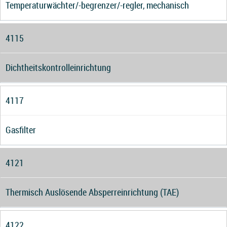
Temperaturwächter/-begrenzer/-regler, mechanisch
4115
Dichtheitskontrolleinrichtung
4117
Gasfilter
4121
Thermisch Auslösende Absperreinrichtung (TAE)
4122