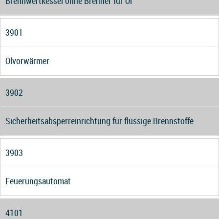
Brennwertkessel ohne Brenner für Öl
3901
Ölvorwärmer
3902
Sicherheitsabsperreinrichtung für flüssige Brennstoffe
3903
Feuerungsautomat
4101