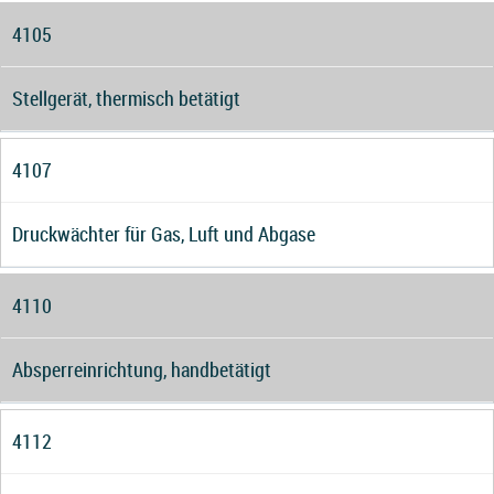
4105
Stellgerät, thermisch betätigt
4107
Druckwächter für Gas, Luft und Abgase
4110
Absperreinrichtung, handbetätigt
4112