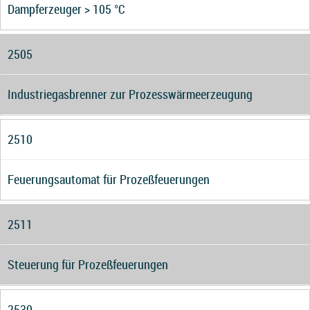
Dampferzeuger > 105 °C
2505
Industriegasbrenner zur Prozesswärmeerzeugung
2510
Feuerungsautomat für Prozeßfeuerungen
2511
Steuerung für Prozeßfeuerungen
2530