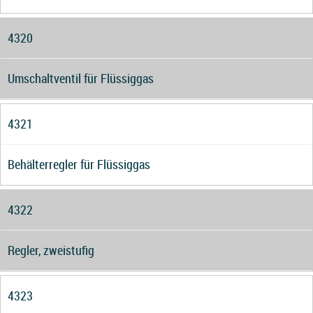
4320
Umschaltventil für Flüssiggas
4321
Behälterregler für Flüssiggas
4322
Regler, zweistufig
4323