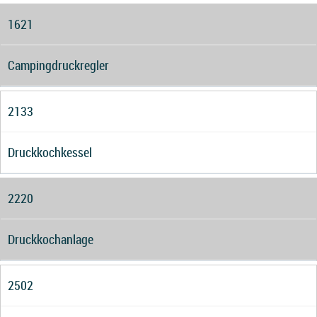
1621
Campingdruckregler
2133
Druckkochkessel
2220
Druckkochanlage
2502