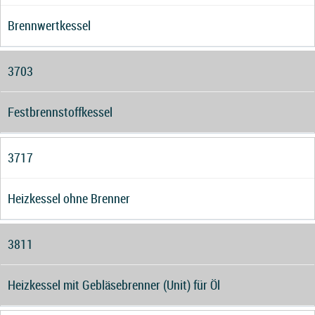
Brennwertkessel
3703
Festbrennstoffkessel
3717
Heizkessel ohne Brenner
3811
Heizkessel mit Gebläsebrenner (Unit) für Öl