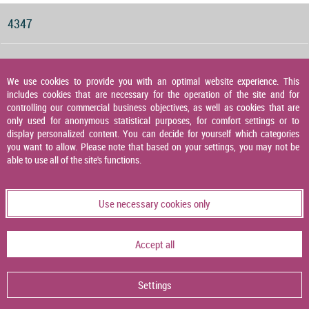
4347
Druckwächter für Gas, Luft und Abgas
We use cookies to provide you with an optimal website experience. This
includes cookies that are necessary for the operation of the site and for
4348
controlling our commercial business objectives, as well as cookies that are
only used for anonymous statistical purposes, for comfort settings or to
display personalized content. You can decide for yourself which categories
you want to allow. Please note that based on your settings, you may not be
Druckaufnehmer
able to use all of the site's functions.
4349
Use necessary cookies only
Temperaturaufnehmer
Accept all
4356
Settings