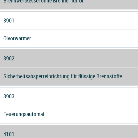
Brennwertkessel ohne Brenner für Öl
3901
Ölvorwärmer
3902
Sicherheitsabsperreinrichtung für flüssige Brennstoffe
3903
Feuerungsautomat
4101