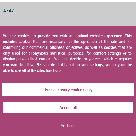
4347
Druckwächter für Gas, Luft und Abgas
We use cookies to provide you with an optimal website experience. This
includes cookies that are necessary for the operation of the site and for
4348
controlling our commercial business objectives, as well as cookies that are
only used for anonymous statistical purposes, for comfort settings or to
display personalized content. You can decide for yourself which categories
you want to allow. Please note that based on your settings, you may not be
Druckaufnehmer
able to use all of the site's functions.
4349
Use necessary cookies only
Temperaturaufnehmer
Accept all
4356
Settings