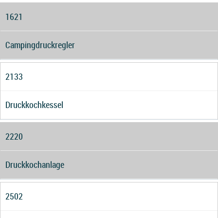
1621
Campingdruckregler
2133
Druckkochkessel
2220
Druckkochanlage
2502