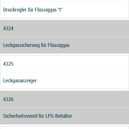
Druckregler für Flüssiggas "t"
4324
Leckgassicherung für Flüssiggas
4325
Leckgasanzeiger
4326
Sicherheitsventil für LPG-Behälter