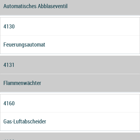
Automatisches Abblaseventil
4130
Feuerungsautomat
4131
Flammenwächter
4160
Gas-Luftabscheider