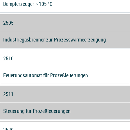
Dampferzeuger > 105 °C
2505
Industriegasbrenner zur Prozesswärmeerzeugung
2510
Feuerungsautomat für Prozeßfeuerungen
2511
Steuerung für Prozeßfeuerungen
2530