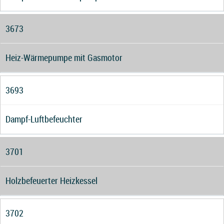
3673
Heiz-Wärmepumpe mit Gasmotor
3693
Dampf-Luftbefeuchter
3701
Holzbefeuerter Heizkessel
3702