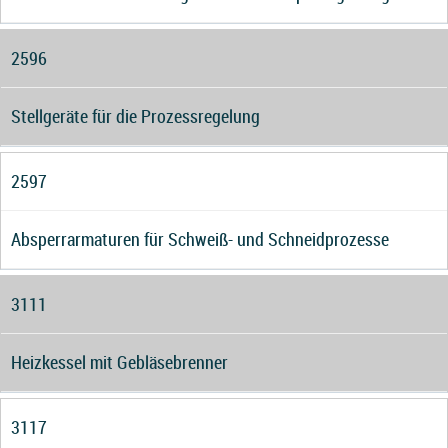
2596
Stellgeräte für die Prozessregelung
2597
Absperrarmaturen für Schweiß- und Schneidprozesse
3111
Heizkessel mit Gebläsebrenner
3117