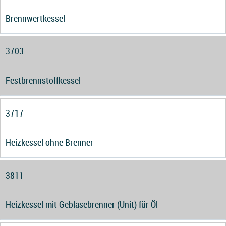
Brennwertkessel
3703
Festbrennstoffkessel
3717
Heizkessel ohne Brenner
3811
Heizkessel mit Gebläsebrenner (Unit) für Öl