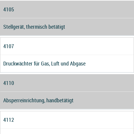
4105
Stellgerät, thermisch betätigt
4107
Druckwächter für Gas, Luft und Abgase
4110
Absperreinrichtung, handbetätigt
4112