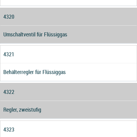
4320
Umschaltventil für Flüssiggas
4321
Behälterregler für Flüssiggas
4322
Regler, zweistufig
4323