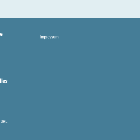
te
Impressum
lles
 SRL