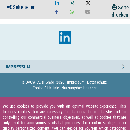
Seite teilen:
Seite
drucken
IMPRESSUM
© DVGW CERT GmbH 2026 |
Impressum |
Datenschutz |
Cookie-Richtlinie |
Nutzungsbedingungen
We use cookies to provide you with an optimal website experience. This
includes cookies that are necessary for the operation of the site and for
controlling our commercial business objectives, as well as cookies that are
only used for anonymous statistical purposes, for comfort settings or to
display personalized content. You can decide for yourself which categories