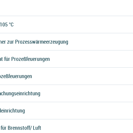
105 °C
nner zur Prozesswärmeerzeugung
t für Prozeßfeuerungen
ozeßfeuerungen
chungseinrichtung
leinrichtung
für Brennstoff/ Luft