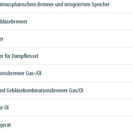
atmosphärischem Brenner und integriertem Speicher
ebläsebrenner
er
r für Dampfkessel
onsbrenner Gas-/Öl
und Gebläsekombinationsbrenner Gas/Öl
r Öl
gerät