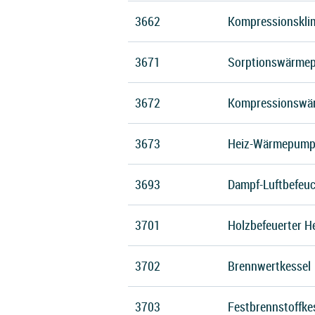
3662
Kompressionskli
3671
Sorptionswärme
3672
Kompressionswä
3673
Heiz-Wärmepump
3693
Dampf-Luftbefeuc
3701
Holzbefeuerter H
3702
Brennwertkessel
3703
Festbrennstoffke