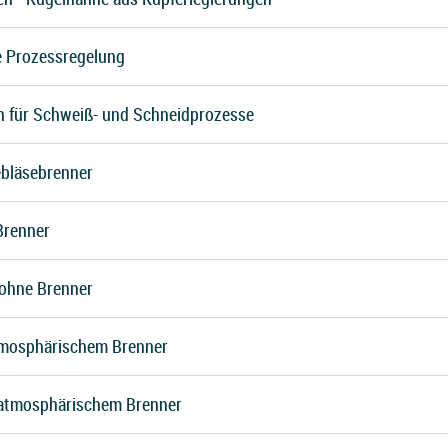
ie Prozessregelung
 für Schweiß- und Schneidprozesse
ebläsebrenner
Brenner
ohne Brenner
tmosphärischem Brenner
 atmosphärischem Brenner