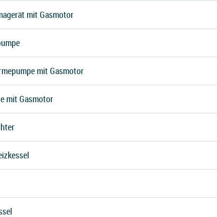
magerät mit Gasmotor
pumpe
rmepumpe mit Gasmotor
e mit Gasmotor
hter
eizkessel
ssel