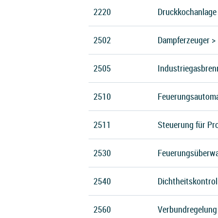
2220
Druckkochanlage
2502
Dampferzeuger > 
2505
Industriegasbre
2510
Feuerungsautoma
2511
Steuerung für Pr
2530
Feuerungsüberwa
2540
Dichtheitskontrol
2560
Verbundregelung 