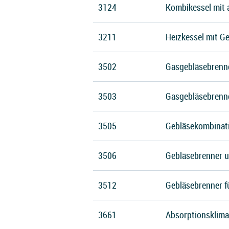
3124
Kombikessel mit 
3211
Heizkessel mit G
3502
Gasgebläsebrenn
3503
Gasgebläsebrenne
3505
Gebläsekombinati
3506
Gebläsebrenner 
3512
Gebläsebrenner fü
3661
Absorptionsklima