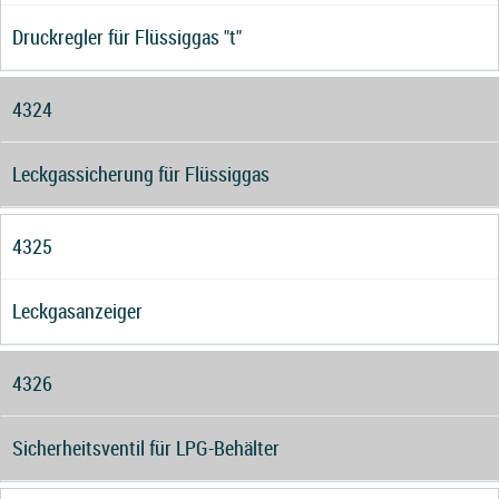
Druckregler für Flüssiggas "t"
4324
Leckgassicherung für Flüssiggas
4325
Leckgasanzeiger
4326
Sicherheitsventil für LPG-Behälter