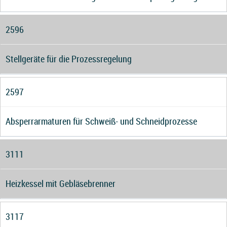
2596
Stellgeräte für die Prozessregelung
2597
Absperrarmaturen für Schweiß- und Schneidprozesse
3111
Heizkessel mit Gebläsebrenner
3117