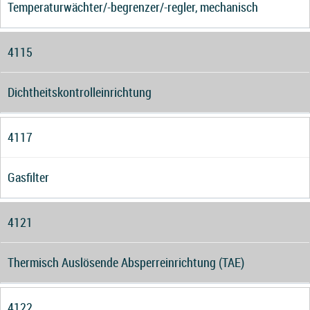
Temperaturwächter/-begrenzer/-regler, mechanisch
4115
Dichtheitskontrolleinrichtung
4117
Gasfilter
4121
Thermisch Auslösende Absperreinrichtung (TAE)
4122