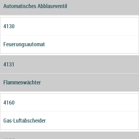
Automatisches Abblaseventil
4130
Feuerungsautomat
4131
Flammenwächter
4160
Gas-Luftabscheider