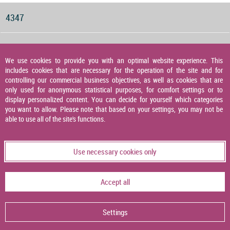
4347
Druckwächter für Gas, Luft und Abgas
We use cookies to provide you with an optimal website experience. This
includes cookies that are necessary for the operation of the site and for
4348
controlling our commercial business objectives, as well as cookies that are
only used for anonymous statistical purposes, for comfort settings or to
display personalized content. You can decide for yourself which categories
you want to allow. Please note that based on your settings, you may not be
Druckaufnehmer
able to use all of the site's functions.
4349
Use necessary cookies only
Temperaturaufnehmer
Accept all
4356
Settings