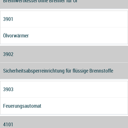
Brennwertkessel ohne Brenner für Öl
3901
Ölvorwärmer
3902
Sicherheitsabsperreinrichtung für flüssige Brennstoffe
3903
Feuerungsautomat
4101