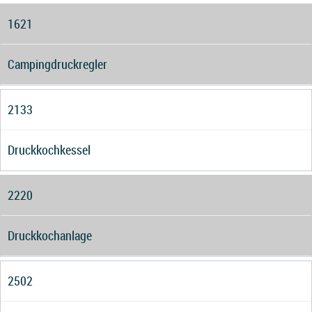
1621
Campingdruckregler
2133
Druckkochkessel
2220
Druckkochanlage
2502