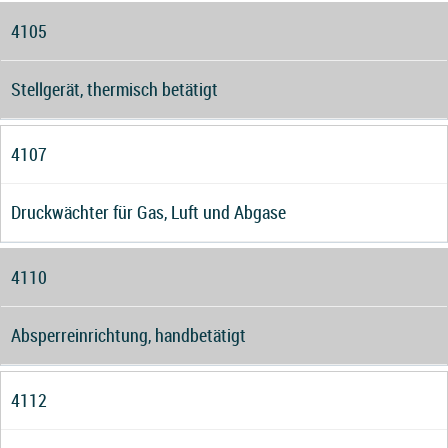
4105
Stellgerät, thermisch betätigt
4107
Druckwächter für Gas, Luft und Abgase
4110
Absperreinrichtung, handbetätigt
4112