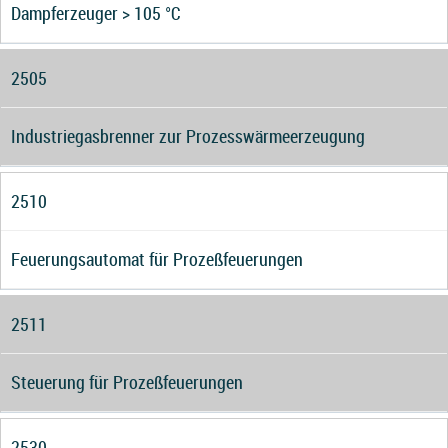
Dampferzeuger > 105 °C
2505
Industriegasbrenner zur Prozesswärmeerzeugung
2510
Feuerungsautomat für Prozeßfeuerungen
2511
Steuerung für Prozeßfeuerungen
2530