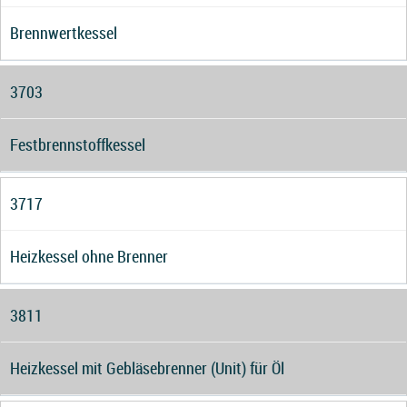
Brennwertkessel
3703
Festbrennstoffkessel
3717
Heizkessel ohne Brenner
3811
Heizkessel mit Gebläsebrenner (Unit) für Öl