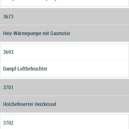
3673
Heiz-Wärmepumpe mit Gasmotor
3693
Dampf-Luftbefeuchter
3701
Holzbefeuerter Heizkessel
3702