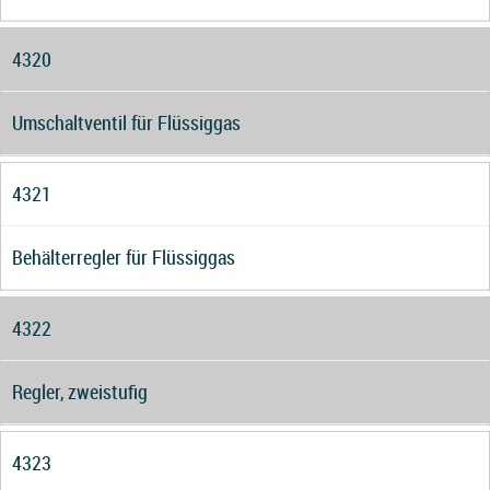
4320
Umschaltventil für Flüssiggas
4321
Behälterregler für Flüssiggas
4322
Regler, zweistufig
4323