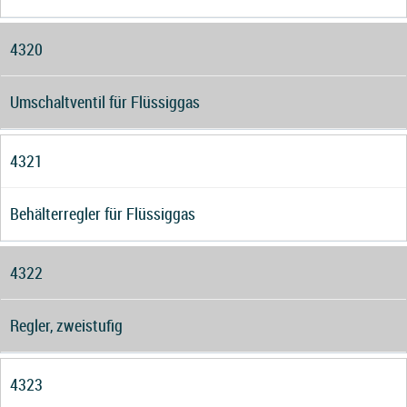
4320
Umschaltventil für Flüssiggas
4321
Behälterregler für Flüssiggas
4322
Regler, zweistufig
4323