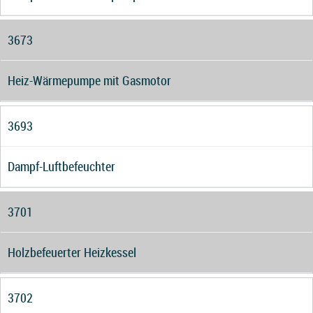
3673
Heiz-Wärmepumpe mit Gasmotor
3693
Dampf-Luftbefeuchter
3701
Holzbefeuerter Heizkessel
3702