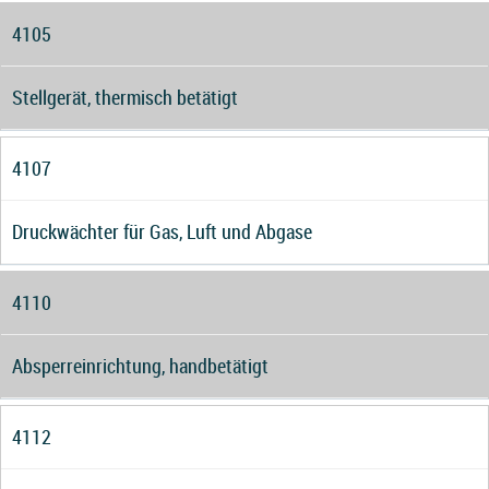
4105
Stellgerät, thermisch betätigt
4107
Druckwächter für Gas, Luft und Abgase
4110
Absperreinrichtung, handbetätigt
4112