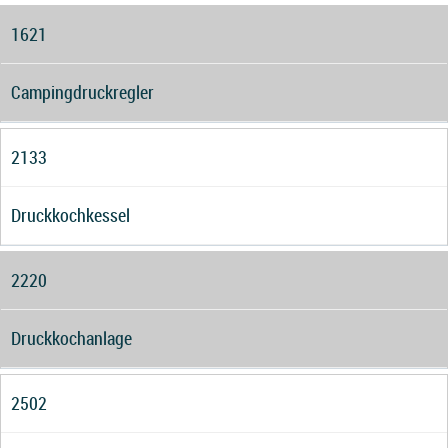
1621
Campingdruckregler
2133
Druckkochkessel
2220
Druckkochanlage
2502