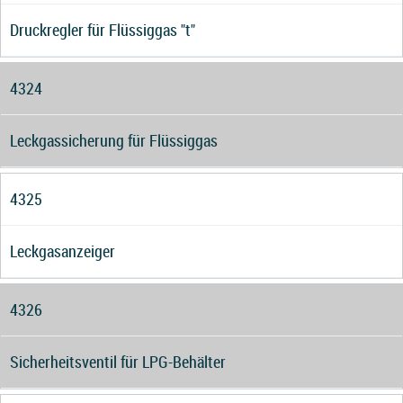
Druckregler für Flüssiggas "t"
4324
Leckgassicherung für Flüssiggas
4325
Leckgasanzeiger
4326
Sicherheitsventil für LPG-Behälter