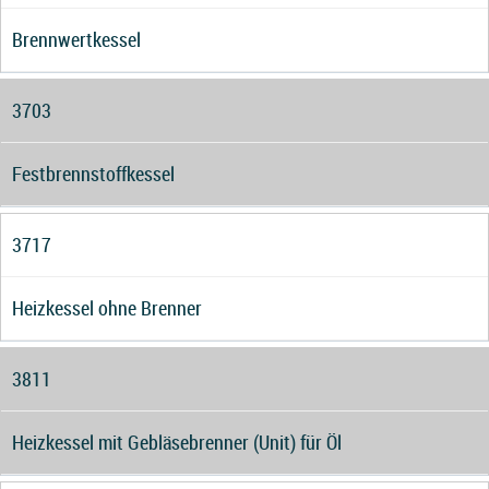
Brennwertkessel
3703
Festbrennstoffkessel
3717
Heizkessel ohne Brenner
3811
Heizkessel mit Gebläsebrenner (Unit) für Öl