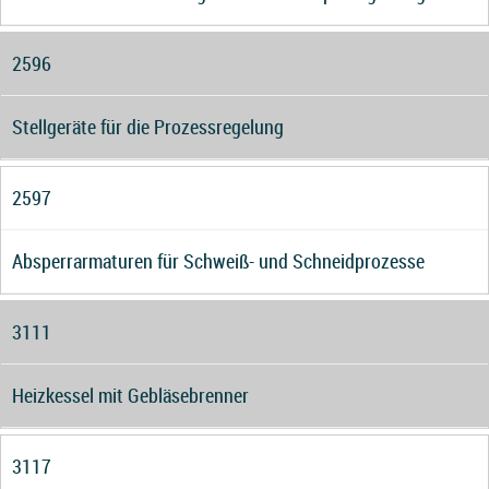
2596
Stellgeräte für die Prozessregelung
2597
Absperrarmaturen für Schweiß- und Schneidprozesse
3111
Heizkessel mit Gebläsebrenner
3117