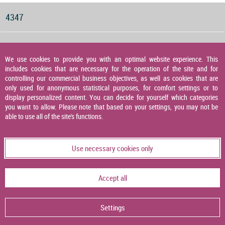
4347
Druckwächter für Gas, Luft und Abgas
We use cookies to provide you with an optimal website experience. This
includes cookies that are necessary for the operation of the site and for
4348
controlling our commercial business objectives, as well as cookies that are
only used for anonymous statistical purposes, for comfort settings or to
display personalized content. You can decide for yourself which categories
you want to allow. Please note that based on your settings, you may not be
Druckaufnehmer
able to use all of the site's functions.
4349
Use necessary cookies only
Temperaturaufnehmer
Accept all
4356
Settings