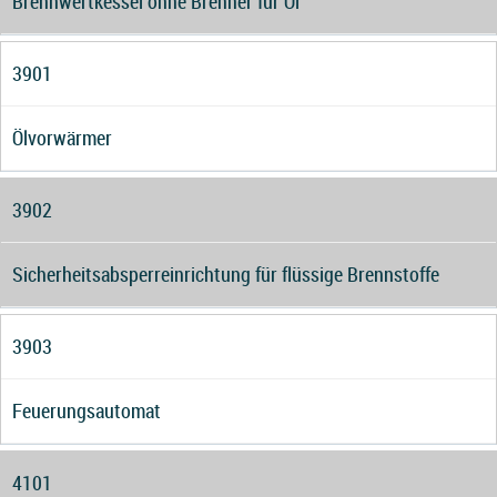
Brennwertkessel ohne Brenner für Öl
3901
Ölvorwärmer
3902
Sicherheitsabsperreinrichtung für flüssige Brennstoffe
3903
Feuerungsautomat
4101