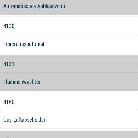
Automatisches Abblaseventil
4130
Feuerungsautomat
4131
Flammenwächter
4160
Gas-Luftabscheider