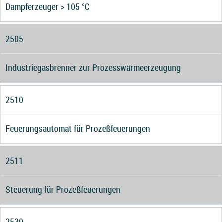
Dampferzeuger > 105 °C
2505
Industriegasbrenner zur Prozesswärmeerzeugung
2510
Feuerungsautomat für Prozeßfeuerungen
2511
Steuerung für Prozeßfeuerungen
2530