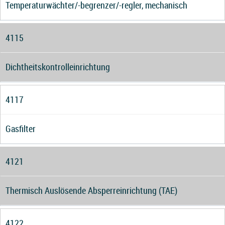
Temperaturwächter/-begrenzer/-regler, mechanisch
4115
Dichtheitskontrolleinrichtung
4117
Gasfilter
4121
Thermisch Auslösende Absperreinrichtung (TAE)
4122