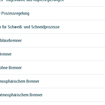
ie Prozessregelung
 für Schweiß- und Schneidprozesse
ebläsebrenner
Brenner
ohne Brenner
tmosphärischem Brenner
 atmosphärischem Brenner