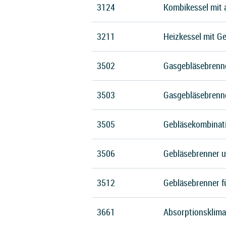
3124
Kombikessel mit 
3211
Heizkessel mit G
3502
Gasgebläsebrenn
3503
Gasgebläsebrenne
3505
Gebläsekombinati
3506
Gebläsebrenner 
3512
Gebläsebrenner fü
3661
Absorptionsklima