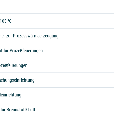
105 °C
nner zur Prozesswärmeerzeugung
t für Prozeßfeuerungen
ozeßfeuerungen
chungseinrichtung
leinrichtung
für Brennstoff/ Luft