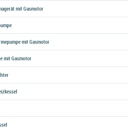
magerät mit Gasmotor
pumpe
rmepumpe mit Gasmotor
e mit Gasmotor
hter
eizkessel
ssel