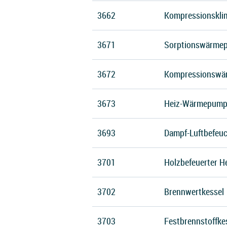
3662
Kompressionskli
3671
Sorptionswärme
3672
Kompressionswä
3673
Heiz-Wärmepump
3693
Dampf-Luftbefeuc
3701
Holzbefeuerter H
3702
Brennwertkessel
3703
Festbrennstoffke