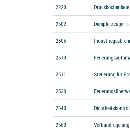
2220
Druckkochanlage
2502
Dampferzeuger > 
2505
Industriegasbre
2510
Feuerungsautoma
2511
Steuerung für Pr
2530
Feuerungsüberwa
2540
Dichtheitskontrol
2560
Verbundregelung 