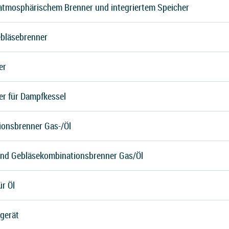
atmosphärischem Brenner und integriertem Speicher
ebläsebrenner
er
r für Dampfkessel
onsbrenner Gas-/Öl
und Gebläsekombinationsbrenner Gas/Öl
r Öl
gerät