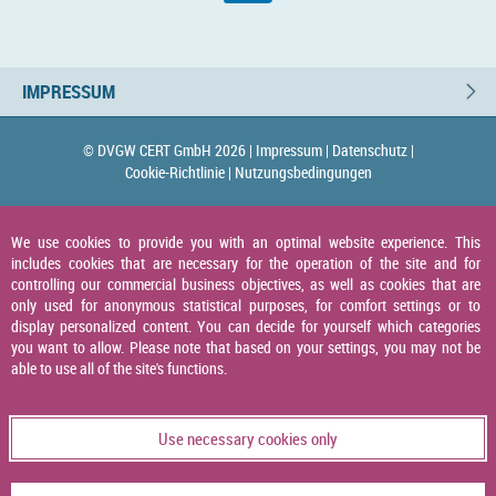
IMPRESSUM
© DVGW CERT GmbH 2026 |
Impressum |
Datenschutz |
Cookie-Richtlinie |
Nutzungsbedingungen
We use cookies to provide you with an optimal website experience. This
includes cookies that are necessary for the operation of the site and for
controlling our commercial business objectives, as well as cookies that are
only used for anonymous statistical purposes, for comfort settings or to
display personalized content. You can decide for yourself which categories
you want to allow. Please note that based on your settings, you may not be
able to use all of the site's functions.
Use necessary cookies only