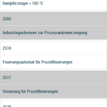
Dampferzeuger > 105 °C
2505
Industriegasbrenner zur Prozesswärmeerzeugung
2510
Feuerungsautomat für Prozeßfeuerungen
2511
Steuerung für Prozeßfeuerungen
2530