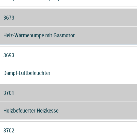
3673
Heiz-Wärmepumpe mit Gasmotor
3693
Dampf-Luftbefeuchter
3701
Holzbefeuerter Heizkessel
3702