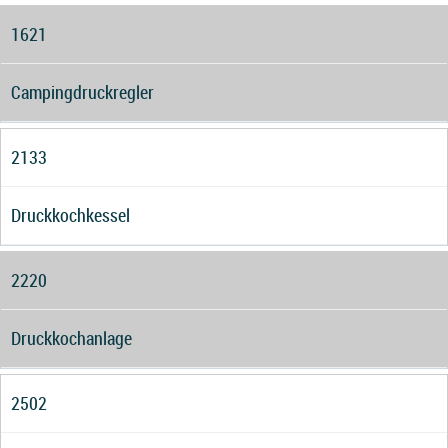
1621
Campingdruckregler
2133
Druckkochkessel
2220
Druckkochanlage
2502