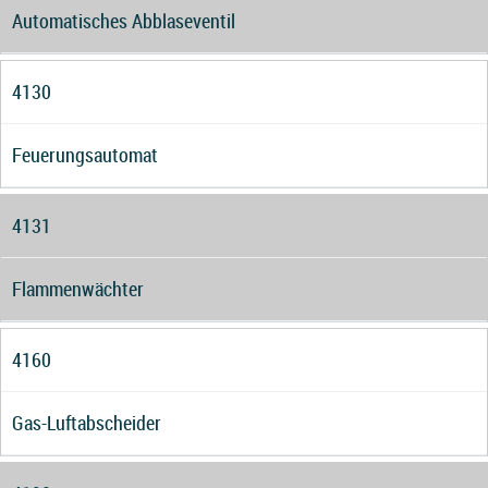
Automatisches Abblaseventil
4130
Feuerungsautomat
4131
Flammenwächter
4160
Gas-Luftabscheider