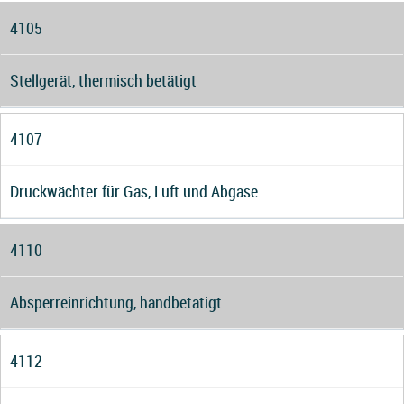
4105
Stellgerät, thermisch betätigt
4107
Druckwächter für Gas, Luft und Abgase
4110
Absperreinrichtung, handbetätigt
4112