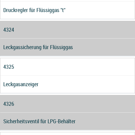
Druckregler für Flüssiggas "t"
4324
Leckgassicherung für Flüssiggas
4325
Leckgasanzeiger
4326
Sicherheitsventil für LPG-Behälter