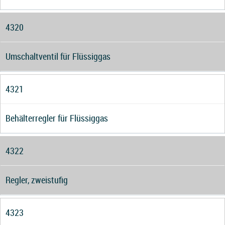
4320
Umschaltventil für Flüssiggas
4321
Behälterregler für Flüssiggas
4322
Regler, zweistufig
4323