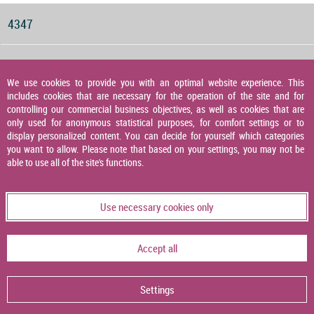
4347
Druckwächter für Gas, Luft und Abgas
We use cookies to provide you with an optimal website experience. This
includes cookies that are necessary for the operation of the site and for
4348
controlling our commercial business objectives, as well as cookies that are
only used for anonymous statistical purposes, for comfort settings or to
display personalized content. You can decide for yourself which categories
you want to allow. Please note that based on your settings, you may not be
Druckaufnehmer
able to use all of the site's functions.
4349
Use necessary cookies only
Temperaturaufnehmer
Accept all
4356
Settings