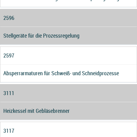
2596
Stellgeräte für die Prozessregelung
2597
Absperrarmaturen für Schweiß- und Schneidprozesse
3111
Heizkessel mit Gebläsebrenner
3117