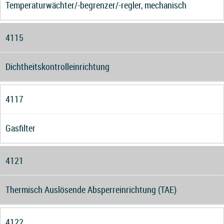
Temperaturwächter/-begrenzer/-regler, mechanisch
4115
Dichtheitskontrolleinrichtung
4117
Gasfilter
4121
Thermisch Auslösende Absperreinrichtung (TAE)
4122