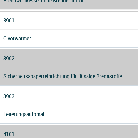
Brennwertkessel ohne Brenner für Öl
3901
Ölvorwärmer
3902
Sicherheitsabsperreinrichtung für flüssige Brennstoffe
3903
Feuerungsautomat
4101