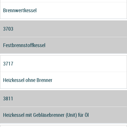
Brennwertkessel
3703
Festbrennstoffkessel
3717
Heizkessel ohne Brenner
3811
Heizkessel mit Gebläsebrenner (Unit) für Öl