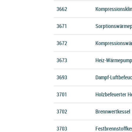
3662
Kompressionskli
3671
Sorptionswärme
3672
Kompressionswä
3673
Heiz-Wärmepump
3693
Dampf-Luftbefeuc
3701
Holzbefeuerter H
3702
Brennwertkessel
3703
Festbrennstoffke