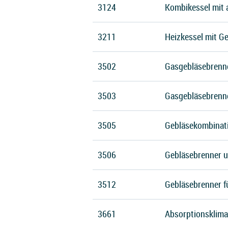
3124
Kombikessel mit 
3211
Heizkessel mit G
3502
Gasgebläsebrenn
3503
Gasgebläsebrenne
3505
Gebläsekombinati
3506
Gebläsebrenner 
3512
Gebläsebrenner fü
3661
Absorptionsklima