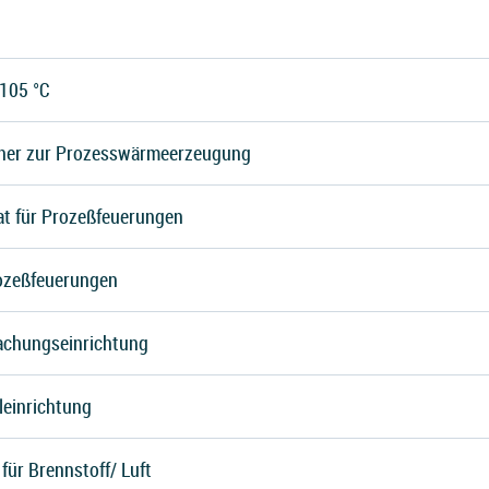
105 °C
nner zur Prozesswärmeerzeugung
t für Prozeßfeuerungen
ozeßfeuerungen
chungseinrichtung
leinrichtung
für Brennstoff/ Luft