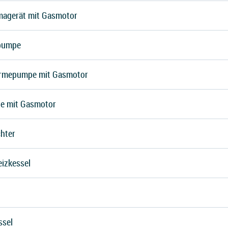
magerät mit Gasmotor
pumpe
rmepumpe mit Gasmotor
e mit Gasmotor
hter
eizkessel
ssel