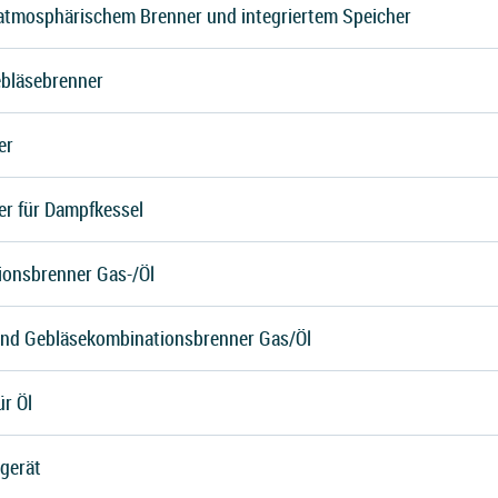
atmosphärischem Brenner und integriertem Speicher
ebläsebrenner
er
r für Dampfkessel
onsbrenner Gas-/Öl
und Gebläsekombinationsbrenner Gas/Öl
r Öl
gerät