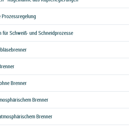
ie Prozessregelung
 für Schweiß- und Schneidprozesse
ebläsebrenner
Brenner
ohne Brenner
tmosphärischem Brenner
 atmosphärischem Brenner