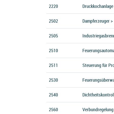
2220
Druckkochanlage
2502
Dampferzeuger > 
2505
Industriegasbre
2510
Feuerungsautoma
2511
Steuerung für Pr
2530
Feuerungsüberwa
2540
Dichtheitskontrol
2560
Verbundregelung 