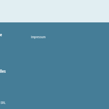
te
Impressum
lles
 SRL