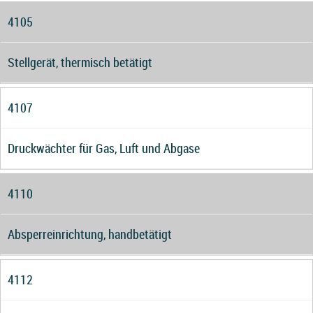
4105
Stellgerät, thermisch betätigt
4107
Druckwächter für Gas, Luft und Abgase
4110
Absperreinrichtung, handbetätigt
4112