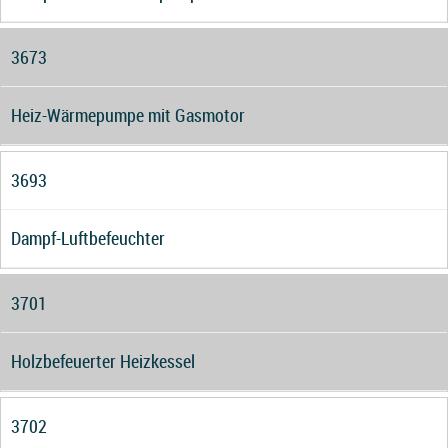
3673
Heiz-Wärmepumpe mit Gasmotor
3693
Dampf-Luftbefeuchter
3701
Holzbefeuerter Heizkessel
3702