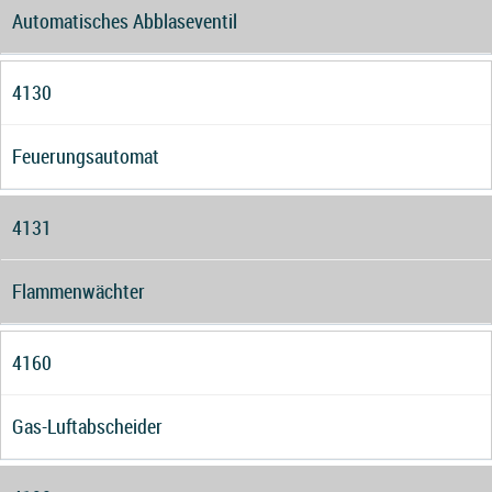
Automatisches Abblaseventil
4130
Feuerungsautomat
4131
Flammenwächter
4160
Gas-Luftabscheider