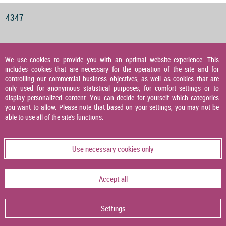
4347
Druckwächter für Gas, Luft und Abgas
We use cookies to provide you with an optimal website experience. This
includes cookies that are necessary for the operation of the site and for
4348
controlling our commercial business objectives, as well as cookies that are
only used for anonymous statistical purposes, for comfort settings or to
display personalized content. You can decide for yourself which categories
you want to allow. Please note that based on your settings, you may not be
Druckaufnehmer
able to use all of the site's functions.
4349
Use necessary cookies only
Temperaturaufnehmer
Accept all
4356
Settings