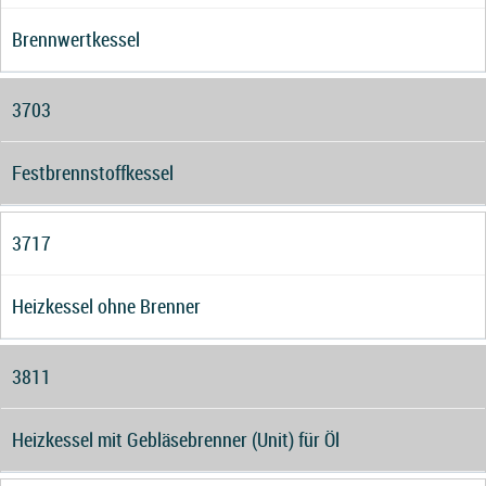
Brennwertkessel
3703
Festbrennstoffkessel
3717
Heizkessel ohne Brenner
3811
Heizkessel mit Gebläsebrenner (Unit) für Öl