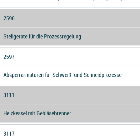
2596
Stellgeräte für die Prozessregelung
2597
Absperrarmaturen für Schweiß- und Schneidprozesse
3111
Heizkessel mit Gebläsebrenner
3117