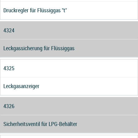
Druckregler für Flüssiggas "t"
4324
Leckgassicherung für Flüssiggas
4325
Leckgasanzeiger
4326
Sicherheitsventil für LPG-Behälter