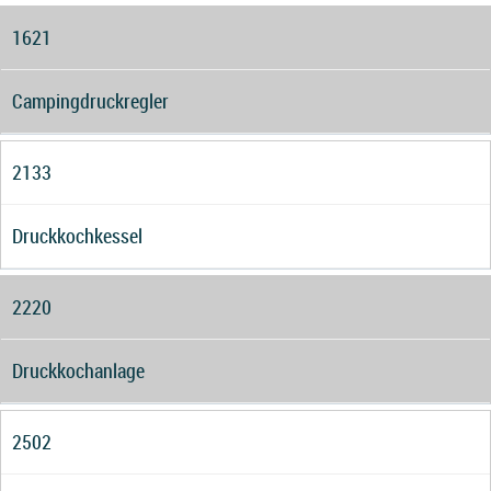
1621
Campingdruckregler
2133
Druckkochkessel
2220
Druckkochanlage
2502