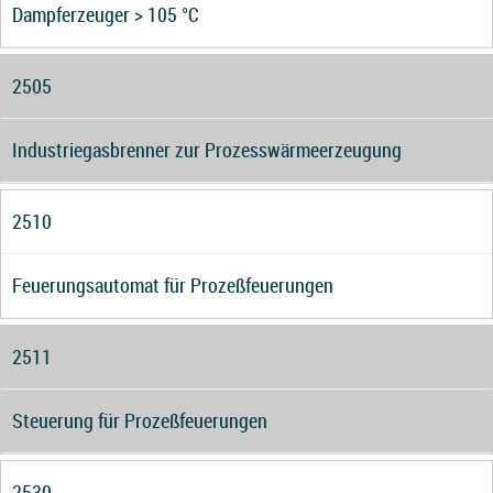
Dampferzeuger > 105 °C
2505
Industriegasbrenner zur Prozesswärmeerzeugung
2510
Feuerungsautomat für Prozeßfeuerungen
2511
Steuerung für Prozeßfeuerungen
2530