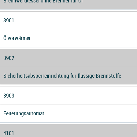
Brennwertkessel ohne Brenner für Öl
3901
Ölvorwärmer
3902
Sicherheitsabsperreinrichtung für flüssige Brennstoffe
3903
Feuerungsautomat
4101