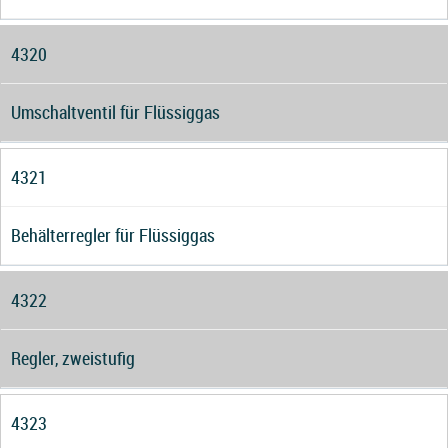
4320
Umschaltventil für Flüssiggas
4321
Behälterregler für Flüssiggas
4322
Regler, zweistufig
4323