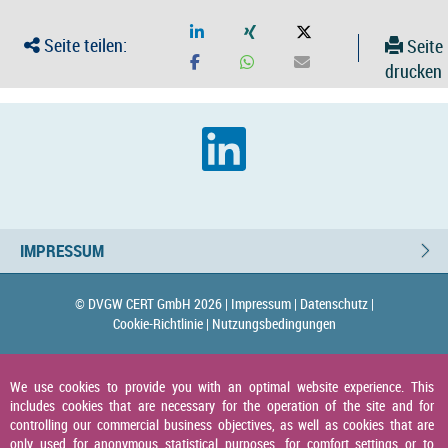
Seite teilen:
Seite
drucken
IMPRESSUM
© DVGW CERT GmbH 2026 |
Impressum |
Datenschutz |
Cookie-Richtlinie |
Nutzungsbedingungen
We use cookies to provide you with an optimal website experience. This
includes cookies that are necessary for the operation of the site and for
controlling our commercial business objectives, as well as cookies that are
only used for anonymous statistical purposes, for comfort settings or to