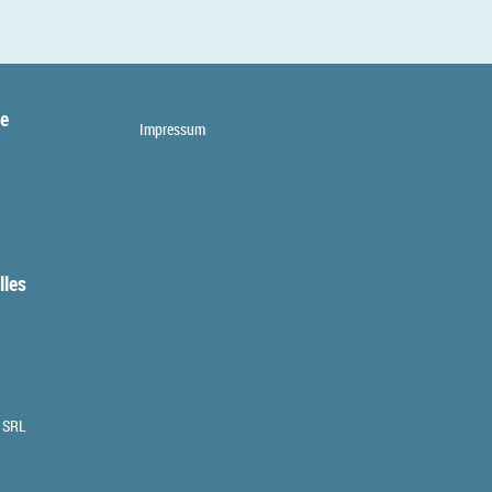
te
Impressum
lles
 SRL