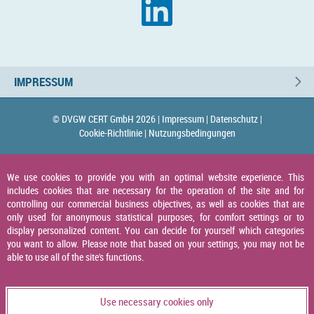
IMPRESSUM
© DVGW CERT GmbH 2026 |
Impressum |
Datenschutz |
Cookie-Richtlinie |
Nutzungsbedingungen
We use cookies to provide you with an optimal website experience. This
includes cookies that are necessary for the operation of the site and for
controlling our commercial business objectives, as well as cookies that are
only used for anonymous statistical purposes, for comfort settings or to
display personalized content. You can decide for yourself which categories
you want to allow. Please note that based on your settings, you may not be
able to use all of the site's functions.
Use necessary cookies only