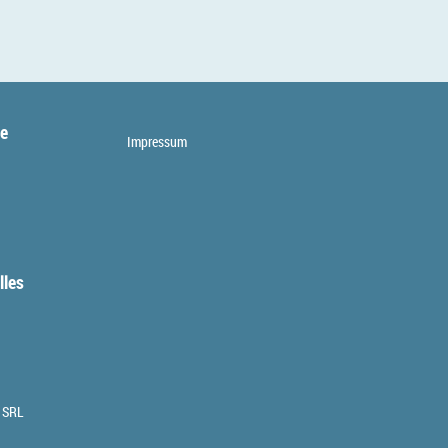
te
Impressum
lles
 SRL