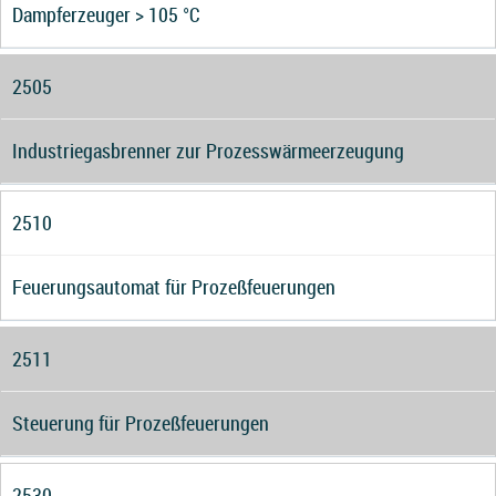
Dampferzeuger > 105 °C
2505
Industriegasbrenner zur Prozesswärmeerzeugung
2510
Feuerungsautomat für Prozeßfeuerungen
2511
Steuerung für Prozeßfeuerungen
2530