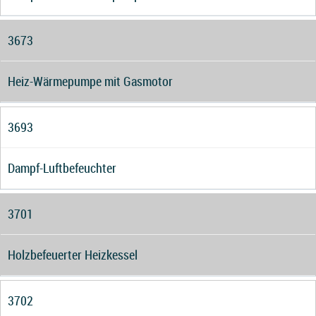
3673
Heiz-Wärmepumpe mit Gasmotor
3693
Dampf-Luftbefeuchter
3701
Holzbefeuerter Heizkessel
3702