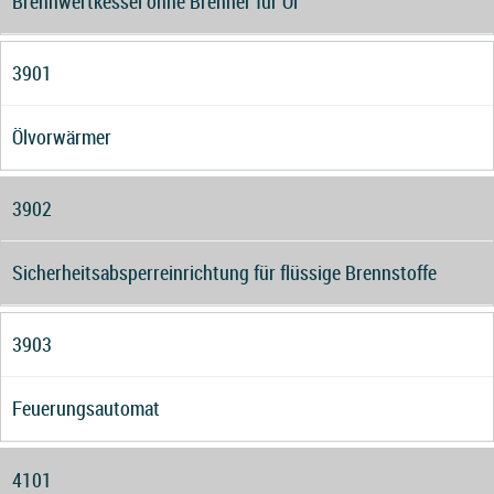
Brennwertkessel ohne Brenner für Öl
3901
Ölvorwärmer
3902
Sicherheitsabsperreinrichtung für flüssige Brennstoffe
3903
Feuerungsautomat
4101