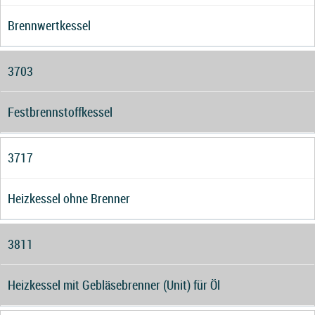
Brennwertkessel
3703
Festbrennstoffkessel
3717
Heizkessel ohne Brenner
3811
Heizkessel mit Gebläsebrenner (Unit) für Öl