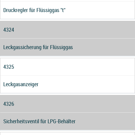
Druckregler für Flüssiggas "t"
4324
Leckgassicherung für Flüssiggas
4325
Leckgasanzeiger
4326
Sicherheitsventil für LPG-Behälter