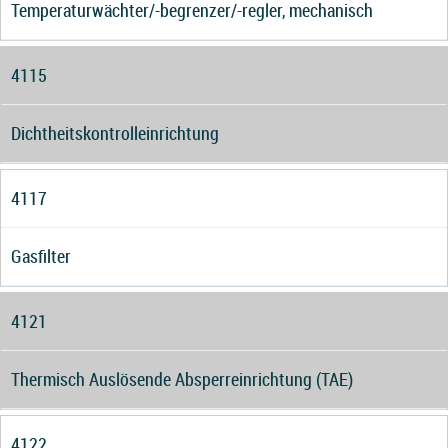
Temperaturwächter/-begrenzer/-regler, mechanisch
4115
Dichtheitskontrolleinrichtung
4117
Gasfilter
4121
Thermisch Auslösende Absperreinrichtung (TAE)
4122