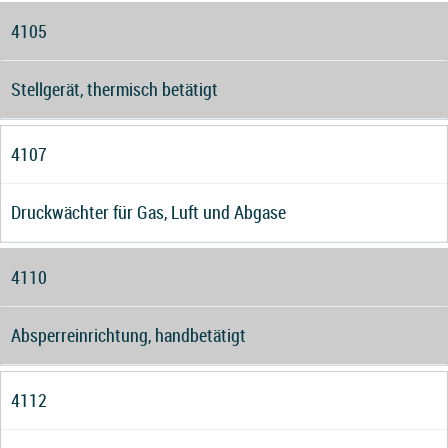
4105
Stellgerät, thermisch betätigt
4107
Druckwächter für Gas, Luft und Abgase
4110
Absperreinrichtung, handbetätigt
4112