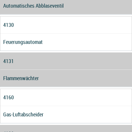
Automatisches Abblaseventil
4130
Feuerungsautomat
4131
Flammenwächter
4160
Gas-Luftabscheider