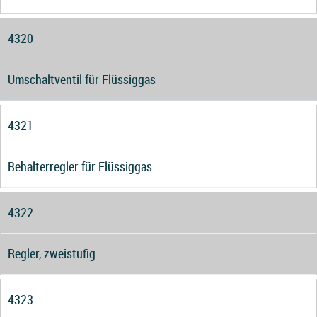
4320
Umschaltventil für Flüssiggas
4321
Behälterregler für Flüssiggas
4322
Regler, zweistufig
4323