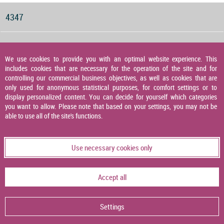
4347
Druckwächter für Gas, Luft und Abgas
We use cookies to provide you with an optimal website experience. This
includes cookies that are necessary for the operation of the site and for
4348
controlling our commercial business objectives, as well as cookies that are
only used for anonymous statistical purposes, for comfort settings or to
display personalized content. You can decide for yourself which categories
you want to allow. Please note that based on your settings, you may not be
Druckaufnehmer
able to use all of the site's functions.
4349
Use necessary cookies only
Temperaturaufnehmer
Accept all
4356
Settings