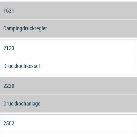
1621
Campingdruckregler
2133
Druckkochkessel
2220
Druckkochanlage
2502