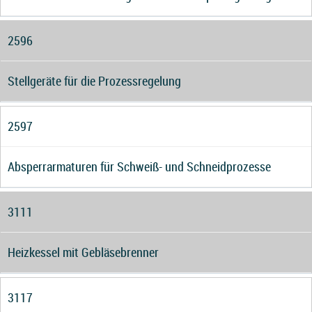
2596
Stellgeräte für die Prozessregelung
2597
Absperrarmaturen für Schweiß- und Schneidprozesse
3111
Heizkessel mit Gebläsebrenner
3117