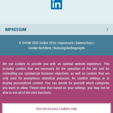
IMPRESSUM
© DVGW CERT GmbH 2026 |
Impressum |
Datenschutz |
Cookie-Richtlinie |
Nutzungsbedingungen
We use cookies to provide you with an optimal website experience. This
includes cookies that are necessary for the operation of the site and for
controlling our commercial business objectives, as well as cookies that are
only used for anonymous statistical purposes, for comfort settings or to
display personalized content. You can decide for yourself which categories
you want to allow. Please note that based on your settings, you may not be
able to use all of the site's functions.
Use necessary cookies only