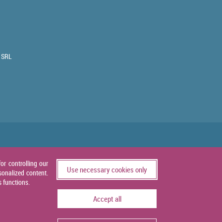
 SRL
or controlling our
Use necessary cookies only
sonalized content.
s functions.
Accept all