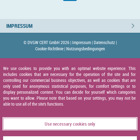
IMPRESSUM
© DVGW CERT GmbH 2026 |
Impressum |
Datenschutz |
Cookie-Richtlinie |
Nutzungsbedingungen
We use cookies to provide you with an optimal website experience. This
includes cookies that are necessary for the operation of the site and for
controlling our commercial business objectives, as well as cookies that are
only used for anonymous statistical purposes, for comfort settings or to
display personalized content. You can decide for yourself which categories
you want to allow. Please note that based on your settings, you may not be
able to use all of the site's functions.
Use necessary cookies only