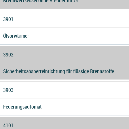
Brennwertkessel ohne Brenner für Öl
3901
Ölvorwärmer
3902
Sicherheitsabsperreinrichtung für flüssige Brennstoffe
3903
Feuerungsautomat
4101