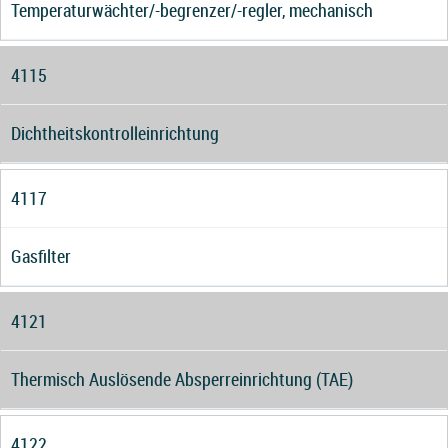
Temperaturwächter/-begrenzer/-regler, mechanisch
4115
Dichtheitskontrolleinrichtung
4117
Gasfilter
4121
Thermisch Auslösende Absperreinrichtung (TAE)
4122