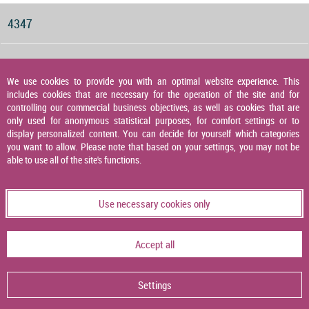
4347
Druckwächter für Gas, Luft und Abgas
We use cookies to provide you with an optimal website experience. This
includes cookies that are necessary for the operation of the site and for
4348
controlling our commercial business objectives, as well as cookies that are
only used for anonymous statistical purposes, for comfort settings or to
display personalized content. You can decide for yourself which categories
you want to allow. Please note that based on your settings, you may not be
Druckaufnehmer
able to use all of the site's functions.
4349
Use necessary cookies only
Temperaturaufnehmer
Accept all
4356
Settings