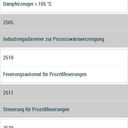
Dampferzeuger > 105 °C
2505
Industriegasbrenner zur Prozesswärmeerzeugung
2510
Feuerungsautomat für Prozeßfeuerungen
2511
Steuerung für Prozeßfeuerungen
2530