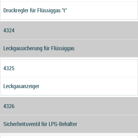
Druckregler für Flüssiggas "t"
4324
Leckgassicherung für Flüssiggas
4325
Leckgasanzeiger
4326
Sicherheitsventil für LPG-Behälter