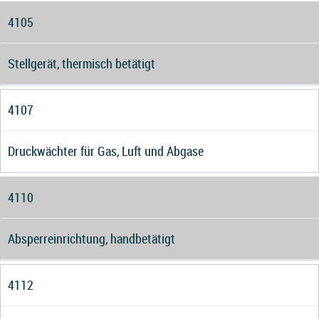
4105
Stellgerät, thermisch betätigt
4107
Druckwächter für Gas, Luft und Abgase
4110
Absperreinrichtung, handbetätigt
4112