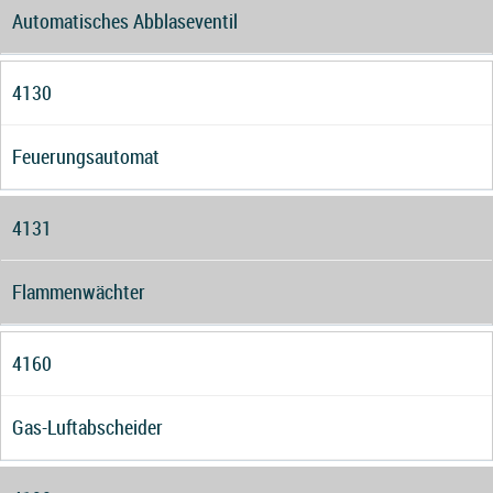
Automatisches Abblaseventil
4130
Feuerungsautomat
4131
Flammenwächter
4160
Gas-Luftabscheider