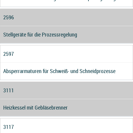
2596
Stellgeräte für die Prozessregelung
2597
Absperrarmaturen für Schweiß- und Schneidprozesse
3111
Heizkessel mit Gebläsebrenner
3117