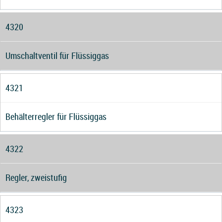
4320
Umschaltventil für Flüssiggas
4321
Behälterregler für Flüssiggas
4322
Regler, zweistufig
4323