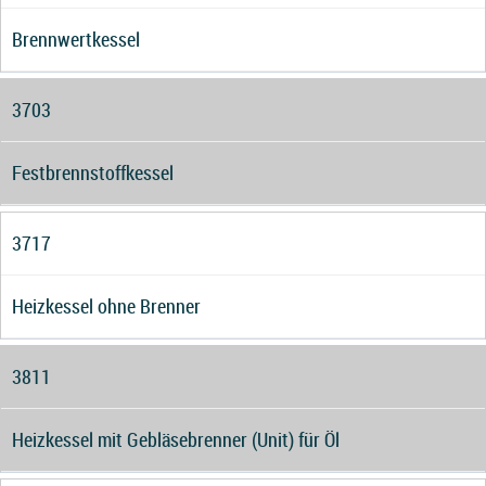
Brennwertkessel
3703
Festbrennstoffkessel
3717
Heizkessel ohne Brenner
3811
Heizkessel mit Gebläsebrenner (Unit) für Öl