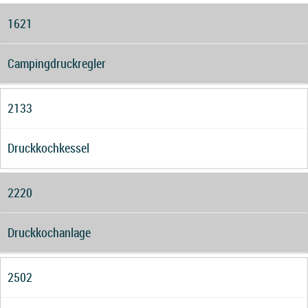
1621
Campingdruckregler
2133
Druckkochkessel
2220
Druckkochanlage
2502