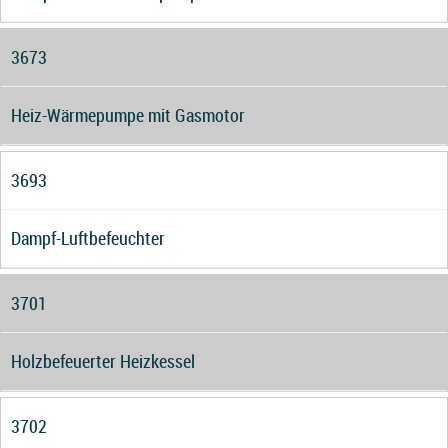
3673
Heiz-Wärmepumpe mit Gasmotor
3693
Dampf-Luftbefeuchter
3701
Holzbefeuerter Heizkessel
3702