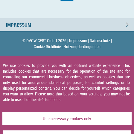
IMPRESSUM
© DVGW CERT GmbH 2026 |
Impressum |
Datenschutz |
Cookie-Richtlinie |
Nutzungsbedingungen
We use cookies to provide you with an optimal website experience. This
includes cookies that are necessary for the operation of the site and for
controlling our commercial business objectives, as well as cookies that are
only used for anonymous statistical purposes, for comfort settings or to
display personalized content. You can decide for yourself which categories
you want to allow. Please note that based on your settings, you may not be
able to use all of the site's functions.
Use necessary cookies only