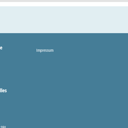
te
Impressum
lles
 SRL